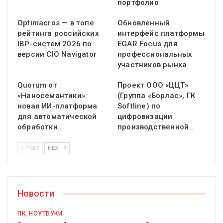
портфолио
Optimacros — в топе
Обновленный
рейтинга российских
интерфейс платформы
IBP-систем 2026 по
EGAR Focus для
версии CIO Navigator
профессиональных
участников рынка
Quorum от
Проект ООО «ЦЦТ»
«Наносемантики»:
(Группа «Борлас», ГК
новая ИИ-платформа
Softline) по
для автоматической
цифровизации
обработки…
производственной…
PREV
NEXT
Новости
ПК, НОУТБУКИ