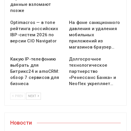
данные взломают
позже
Optimacros — в топе
На фоне санкционного
рейтинга российских
давления и удаления
IBP-систем 2026 по
мобильных
версии CIO Navigator
приложений из
магазинов браузер…
Какую IP-телефонию
Долгосрочное
выбрать для
технологическое
Битрикс24 и amoCRM:
партнерство
обзор 7 сервисов для
«Ренессанс Банка» и
бизнеса
Neoflex укрепляет…
PREV
NEXT
Новости