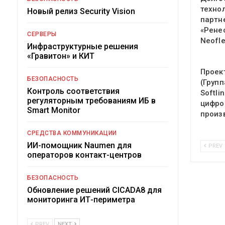
техно
Новый релиз Security Vision
партн
«Рене
СЕРВЕРЫ
Neofl
Инфраструктурные решения
«Гравитон» и КИТ
Проек
БЕЗОПАСНОСТЬ
(Групп
Контроль соответствия
Softli
регуляторным требованиям ИБ в
цифро
Smart Monitor
произ
СРЕДСТВА КОММУНИКАЦИИ
ИИ-помощник Naumen для
PREV
операторов контакт-центров
БЕЗОПАСНОСТЬ
Обновление решений CICADA8 для
мониторинга ИТ-периметра
PREV
NEXT