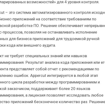
ларированных возможностей» для 4 уровня контроля.
cut – это система автоматизированного контроля исходн
бизнес-приложений на соответствие требованиям по
асной разработке ПО. Решение обеспечивает непрерывн
с-процессов, позволяя не останавливать исполнение
чных для бизнеса приложений для трудоемкой ручной
рки кода или внешнего аудита.
кт не требует специальных знаний или навыков
аммирования. Результат анализа кода приложения или ег
ента представляет собой отчет с рекомендациями по
влению ошибок. Appercut интегрируется в любой этап
нного цикла разработки между программированием и
кой заказчиком, поддерживает более 20 языков
аммирования, а лицензия позволяет исследовать любое
ество приложений бесконечное количество раз. Решени