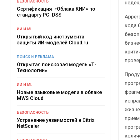
БЕЗОПАСНОСТЬ
недек
Сертификация «Облака КИИ» по
стандарту PCI DSS
Apper
кода 
ИИ И ML
безоп
Открытый код инструмента
бизне
защиты ИИ-моделей Cloud.ru
крити
ПОИСК И РЕКЛАМА
прове
Открытая поисковая модель «Т-
Технологии»
Проду
прогр
ИИ И ML
фрагм
Новые языковые модели в облаке
MWS Cloud
испра
жизне
БЕЗОПАСНОСТЬ
прием
Устранение уязвимостей в Citrix
NetScaler
прогр
колич