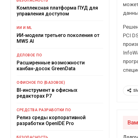
БЕЗОПАСНОСТЬ
может
Комплексная платформа ПУД для
данны
управления доступом
Решен
ИИ И ML
PCI D
ИИ-модели третьего поколения от
MWS AI
произв
InfoW
ДЕЛОВОЕ ПО
прогр
Расширенные возможности
канбан-досок GreenData
специ
ОФИСНОЕ ПО (БАЗОВОЕ)
BI-инструмент в офисных
Sh
редакторах Р7
СРЕДСТВА РАЗРАБОТКИ ПО
Релиз среды корпоративной
Вам
разработки OpenIDE Pro
Долго
БЕЗОПАСНОСТЬ