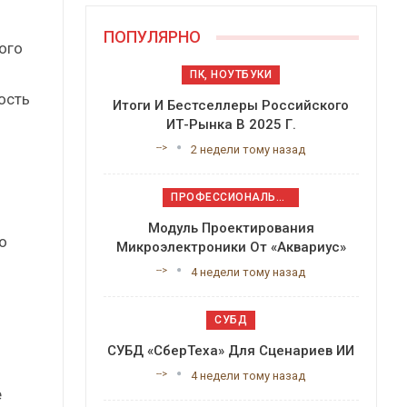
ПОПУЛЯРНО
ого
ПК, НОУТБУКИ
ость
Итоги И Бестселлеры Российского
ИТ-Рынка В 2025 Г.
-->
2 недели тому назад
ПРОФЕССИОНАЛЬНОЕ ПРИКЛАДНОЕ ПО
Модуль Проектирования
о
Микроэлектроники От «Аквариус»
-->
4 недели тому назад
СУБД
СУБД «СберТеха» Для Сценариев ИИ
-->
4 недели тому назад
е