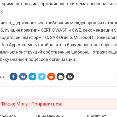
 применяться в информационных системах персональны
х.
ие поддерживает все требования международных станд
SS, лучшие практики CERT, OWASP и CWE, рекомендации S
одителей платформ 1С, SAP, Oracle, Microsoft. Пользова
atch Appercut могут добавлять в базу данных некоррект
аммных конструкций собственные шаблоны, отражающ
фику бизнес-процессов организации.
are
 Также Могут Понравиться
срочное
Обновленный
Quorum от