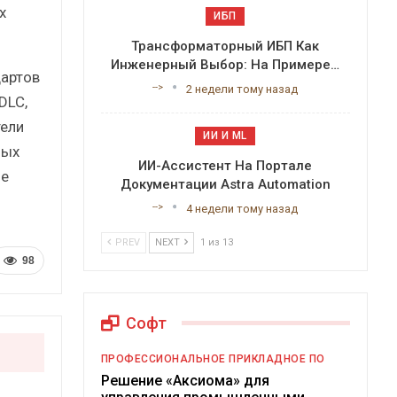
х
ИБП
Трансформаторный ИБП Как
Инженерный Выбор: На Примере…
артов
-->
2 недели тому назад
DLC,
тели
ИИ И ML
ных
ИИ-Ассистент На Портале
ие
Документации Astra Automation
-->
4 недели тому назад
PREV
NEXT
1 из 13
98
Софт
ПРОФЕССИОНАЛЬНОЕ ПРИКЛАДНОЕ ПО
Решение «Аксиома» для