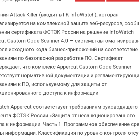
Итоги и Бестселлеры
Отрасль ИБП в д
российского ИТ-рынка в 2025 г.
Анализ российског
ия Attack Killer (входит в ГК InfoWatch), которая
ализируется на комплексной защите веб-ресурсов, сооб
ении сертификата ФСТЭК России на решение InfoWatch
cut Custom Code Scanner 4.0 — системы автоматизирова
оля исходного кода бизнес-приложений на соответствие
ИБП
ИБП
ваниям по безопасной разработке ПО. Сертификат
ерждает, что комплекс Appercut Custom Code Scanner
Отрасль ИБП в депрессии?
Самый успешны
Часть II.
рынка И
етствует нормативной документации и регламентирующ
ваниям к ПО, используемому для защиты от
кционированного доступа к информации.
atch Appercut соответствует требованиям руководящего
ента ФСТЭК России «Защита от несанкционированного
па к информации. Часть 1. Программное обеспечение ср
ы информации. Классификация по уровню контроля отсу