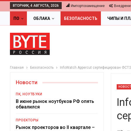
ВТОРНИК, 4 АВГУСТА, 2026
Импортозамещение
Внедрени
ПО
ОБЛАКА
БЕЗОПАСНОСТЬ
ЧИПЫ И П
Главная
Безопасность
InfoWatch Appercut сертифицирован ФСТ
Новости
НОВОС
ПК, НОУТБУКИ
In
В июне рынок ноутбуков РФ опять
обвалился
се
ОБЛАКА
ПРОЕКТОРЫ
Цифровая экономика 2026.
Рынок проекторов во II квартале –
-->