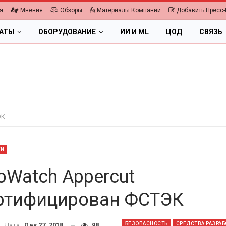
я
Мнения
Обзоры
Материалы Компаний
Добавить Пресс-
ЛАТЫ
ОБОРУДОВАНИЕ
ИИ И ML
ЦОД
СВЯЗЬ
ЭК
ТИ
foWatch Appercut
ртифицирован ФСТЭК
ПК, НОУТБУКИ
ИБП
БЕЗОПАСНОСТЬ
СРЕДСТВА РАЗРАБ
Дата:
Дек 27, 2018
98