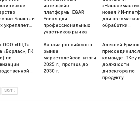
логическое
интерфейс
«Наносемантик
ерство
платформы EGAR
новая ИИ-плат
ссанс Банка» и
Focus для
для автоматич
ex укрепляет…
профессиональных
обработки…
участников рынка
т ООО «ЦЦТ»
Анализ российского
Алексей Ермош
а «Борлас», ГК
рынка
присоединился
ne) по
маркетплейсов: итоги
команде ITKey 
визации
2025 г., прогноз до
должности
водственной…
2030 г.
директора по
продукту
NEXT