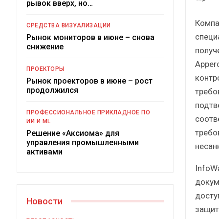
рывок вверх, но…
Краткий статистический
сборник от…
Компан
СРЕДСТВА ВИЗУАЛИЗАЦИИ
специ
Рынок мониторов в июне – снова
снижение
получ
Apper
ПРОЕКТОРЫ
контр
Рынок проекторов в июне – рост
ИБП
продолжился
требо
подтв
Подкосят ли глобальные угрозы
ПРОФЕССИОНАЛЬНОЕ ПРИКЛАДНОЕ ПО
российский рынок ИБП?
соотв
ИИ И ML
требо
Решение «Аксиома» для
управления промышленными
несан
активами
InfoW
докум
досту
Новости
защит