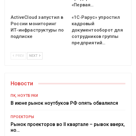
«Первая…
ActiveCloud запустил в
«1С‑Рарус» упростил
России мониторинг
кадровый
ИТ-инфраструктуры по
документооборот для
подписке
сотрудников группы
предприятий…
PREV
NEXT
Новости
ПК, НОУТБУКИ
В июне рынок ноутбуков РФ опять обвалился
ПРОЕКТОРЫ
Рынок проекторов во II квартале – рывок вверх,
но…