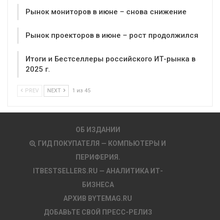
Рынок мониторов в июне – снова снижение
Рынок проекторов в июне – рост продолжился
Итоги и Бестселлеры российского ИТ-рынка в
2025 г.
PREV
NEXT
1 из 45
ОБ ИЗДАНИИ
ГИД ПОКУПАТЕЛЯ — КОМПЬЮТЕРЫ И
ПЕРИФЕРИЯ.
ITBESTSELLERS.RU — АНАЛИТИКА ИТ-
БИЗНЕСА
АРХИВ BYTEMAG.RU
ДОБАВЬТЕ СВОЙ ПРЕСС-РЕЛИЗ