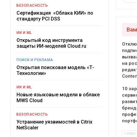
БЕЗОПАСНОСТЬ
Сертификация «Облака КИИ» по
стандарту PCI DSS
Вам
ИИ И ML
Открытый код инструмента
Отклю
защиты ИИ-моделей Cloud.ru
подпи
вызва
ПОИСК И РЕКЛАМА
на ро
Открытая поисковая модель «Т-
редак
Технологии»
Conte
ИИ И ML
10 за
Новые языковые модели в облаке
серви
MWS Cloud
разви
бренд
профе
БЕЗОПАСНОСТЬ
портф
Устранение уязвимостей в Citrix
NetScaler
PREV