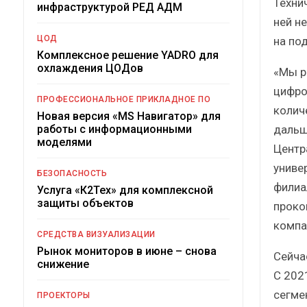
Техни
инфраструктурой РЕД АДМ
ней н
ЦОД
на по
Комплексное решение YADRO для
охлаждения ЦОДов
«Мы р
цифро
ПРОФЕССИОНАЛЬНОЕ ПРИКЛАДНОЕ ПО
колич
Новая версия «MS Навигатор» для
дальш
работы с информационными
моделями
Центр
униве
БЕЗОПАСНОСТЬ
филиа
Услуга «К2Тех» для комплексной
защиты объектов
проко
компа
СРЕДСТВА ВИЗУАЛИЗАЦИИ
Рынок мониторов в июне – снова
Сейча
снижение
С 2021
сегме
ПРОЕКТОРЫ