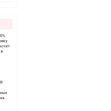
20%
овку
асчет
 в
AR
ьных
нка