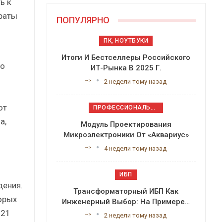
ь к
траты
ПОПУЛЯРНО
ПК, НОУТБУКИ
Итоги И Бестселлеры Российского
то
ИТ-Рынка В 2025 Г.
-->
2 недели тому назад
ют
ПРОФЕССИОНАЛЬНОЕ ПРИКЛАДНОЕ ПО
а,
Модуль Проектирования
Микроэлектроники От «Аквариус»
-->
4 недели тому назад
ИБП
дения.
Трансформаторный ИБП Как
торых
Инженерный Выбор: На Примере…
021
-->
2 недели тому назад