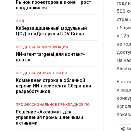
Рынок проекторов в июне – рост
году 
продолжился
500 к
стран
ЦОД
общим
Киберзащищенный модульный
ЦОД от «Датарк» и UDV Group
и 125
не тол
СРЕДСТВА КОММУНИКАЦИИ
досту
ИИ-агент targetai для контакт-
центра
На на
Казахс
СРЕДСТВА РАЗРАБОТКИ ПО
Командная строка в облачной
В это
версии ИИ-ассистента Сбера для
и реш
разработчиков
конку
ПРОФЕССИОНАЛЬНОЕ ПРИКЛАДНОЕ ПО
испол
Решение «Аксиома» для
показ
управления промышленными
активами
Sh