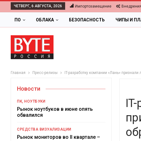
ЧЕТВЕРГ, 6 АВГУСТА, 2026
Импортозамещение
Внедрени
ПО
ОБЛАКА
БЕЗОПАСНОСТЬ
ЧИПЫ И П
Главная
Пресс-релизы
IT-разработку компании «Лань» признали
Новости
IT
ПК, НОУТБУКИ
Рынок ноутбуков в июне опять
пр
обвалился
ОБЛАКА
об
СРЕДСТВА ВИЗУАЛИЗАЦИИ
Цифровая экономика 2026.
Рынок мониторов во II квартале –