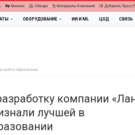
я
Мнения
Обзоры
Материалы Компаний
Добавить Пресс-
ЛАТЫ
ОБОРУДОВАНИЕ
ИИ И ML
ЦОД
СВЯЗЬ
 лучшей в образовании
-разработку компании «Ла
изнали лучшей в
разовании
ПК, НОУТБУКИ
ИБП