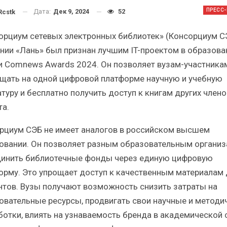
Итоги и Бестселлеры
Отрасль ИБП в деп
ПРЕСС
Дата:
Дек 9, 2024
52
cstk
ссийского ИТ-рынка в 2025 г.
Анализ российского 
орциум сетевых электронных библиотек» (Консорциум С
нии «Лань» был признан лучшим IT-проектом в образова
и Comnews Awards 2024. Он позволяет вузам-участника
щать на одной цифровой платформе научную и учебную
атуру и бесплатно получить доступ к книгам других члено
ИБП
ИБП
та.
Отрасль ИБП в депрессии?
Самый успешный с
Часть II.
рынка ИБП
рциум СЭБ не имеет аналогов в российском высшем
овании. Он позволяет разным образовательным органи
инить библиотечные фонды через единую цифровую
орму. Это упрощает доступ к качественным материалам 
нтов. Вузы получают возможность снизить затраты на
овательные ресурсы, продвигать свои научные и методи
ботки, влиять на узнаваемость бренда в академической 