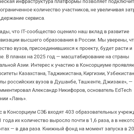
ческая инфраструктура платформы позволяет подключит
еограниченное количество участников, не увеличивая за
ддержание сервиса.
ады, что IT-сообщество оценило наш вклад в развитие
визации высшего образования в России. Мы уверены, ч
ество вузов, присоединившихся к проекту, будет расти и
е. В планах на 2025 год — масштабирование на страны
альной Азии. Интерес к участию в Консорциуме проявля
рситеты Казахстана, Таджикистана, Киргизии, Узбекистан
лы российских вузов в Душанбе, Ташкенте, Джизаке», —
мментировал Александр Никифоров, основатель EdTech
нии «Лань».
с в Консорциум СЭБ входят 403 образовательных учреж
 года их количество выросло почти в 1,6 раза, а в неко
нтах — в два раза. Книжный фонд на момент запуска в 2