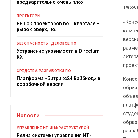
предварительно очень плох
Краткий статистический
TW6bUR
сборник от…
ро
ПРОЕКТОРЫ
«Конс
Рынок проекторов во II квартале –
рывок вверх, но…
компа
верси
БЕЗОПАСНОСТЬ
ДЕЛОВОЕ ПО
разме
Устранение уязвимости в Directum
литер
ИБП
RX
проек
Подкосят ли глобальные угрозы
СРЕДСТВА РАЗРАБОТКИ ПО
российский рынок ИБП?
Платформа «Битрикс24 Вайбкод» в
Консо
коробочной версии
образ
объед
платф
студе
Новости
образ
УПРАВЛЕНИЕ ИТ-ИНФРАСТРУКТУРОЙ
разра
Релиз системы управления ИТ-