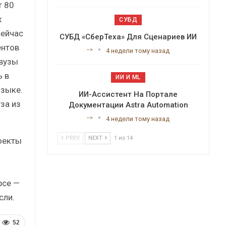
т 80
х
СУБД
сейчас
СУБД «СберТеха» Для Сценариев ИИ
ентов
-->
4 недели тому назад
 вузы
ь в
ИИ И ML
языке.
ИИ-Ассистент На Портале
за из
Документации Astra Automation
-->
4 недели тому назад
PREV
NEXT
1 из 14
оекты
рсе —
сли.
52