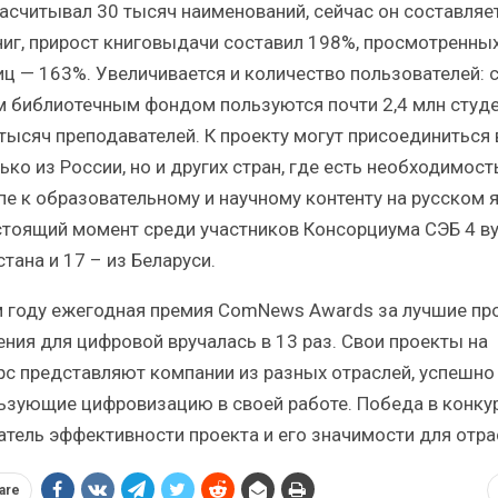
насчитывал 30 тысяч наименований, сейчас он составляе
ниг, прирост книговыдачи составил 198%, просмотренны
иц — 163%. Увеличивается и количество пользователей: 
 библиотечным фондом пользуются почти 2,4 млн студ
 тысяч преподавателей. К проекту могут присоединиться
ько из России, но и других стран, где есть необходимост
пе к образовательному и научному контенту на русском 
стоящий момент среди участников Консорциума СЭБ 4 ву
тана и 17 – из Беларуси.
м году ежегодная премия ComNews Awards за лучшие пр
ения для цифровой вручалась в 13 раз. Свои проекты на
рс представляют компании из разных отраслей, успешно
ьзующие цифровизацию в своей работе. Победа в конку
атель эффективности проекта и его значимости для отра
are