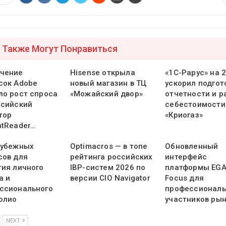
 Также Могут Понравиться
чение
Hisense открыла
«1С-Рарус» на 
сок Adobe
новый магазин в ТЦ
ускорил подгот
ло рост спроса
«Можайский двор»
отчетности и р
ссийский
себестоимости
тор
«Криогаз»
ntReader…
рубежных
Optimacros — в топе
Обновленный
сов для
рейтинга российских
интерфейс
тия личного
IBP-систем 2026 по
платформы EG
а и
версии CIO Navigator
Focus для
ссионального
профессионал
олио
участников ры
NEXT