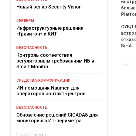
инстр
Новый релиз Security Vision
больш
Platfo
СЕРВЕРЫ
СУБД P
Инфраструктурные решения
встро
«Гравитон» и КИТ
отказ
BiHA
БЕЗОПАСНОСТЬ
Контроль соответствия
регуляторным требованиям ИБ в
PREV
Smart Monitor
СРЕДСТВА КОММУНИКАЦИИ
ИИ-помощник Naumen для
операторов контакт-центров
БЕЗОПАСНОСТЬ
Обновление решений CICADA8 для
мониторинга ИТ-периметра
PREV
NEXT