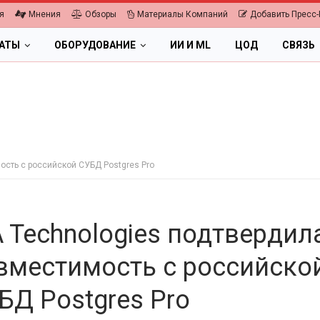
я
Мнения
Обзоры
Материалы Компаний
Добавить Пресс-
ЛАТЫ
ОБОРУДОВАНИЕ
ИИ И ML
ЦОД
СВЯЗЬ
ость с российской СУБД Postgres Pro
A Technologies подтвердил
вместимость с российско
БД Postgres Pro
ПК, НОУТБУКИ