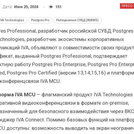
Итоги и Бестселлеры
Отрасль И
ПРЕСС
Дата:
Июн 25, 2024
151
российского ИТ-рынка в 2025 г.
Анализ росс
IVA Technologies
Postgres Pro
Реляционные СУБД (RDBMS)
es Professional, разработчик российской СУБД Postgres 
echnologies, разработчик экосистемы корпоративных
никаций IVA, объявляют о совместимости своих продукт
ИБП
фикат, выданный Postgres Professional, подтверждает
тную работу Postgres Pro Enterprise, Postgres Pro Enterpr
Отрасль ИБП в депрессии?
Самый ус
Часть II.
ры
ied, Postgres Pro Certified (версии 13,14,15,16) и платфор
конференцсвязи IVA MCU.
орма IVA MCU
— флагманский продукт IVA Technologies
ративной видеоконференцсвязи в формате on-premise,
азначенный для безопасного взаимодействия через ВКС
нджер IVA Connect. Помимо базовых функций на платфо
CU доступны: возможность выводить на экран неограни