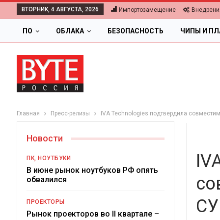
ВТОРНИК, 4 АВГУСТА, 2026
Импортозамещение
Внедрени
ПО
ОБЛАКА
БЕЗОПАСНОСТЬ
ЧИПЫ И П
Главная
Пресс-релизы
IVA Technologies подтвердила совместим
Новости
IV
ПК, НОУТБУКИ
В июне рынок ноутбуков РФ опять
со
обвалился
ОБЛАКА
СУ
ПРОЕКТОРЫ
Цифровая экономика 2026.
Рынок проекторов во II квартале –