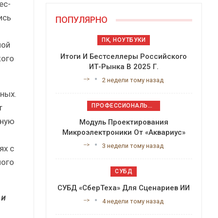
ес-
ись
ПОПУЛЯРНО
ПК, НОУТБУКИ
ной
Итоги И Бестселлеры Российского
кого
ИТ-Рынка В 2025 Г.
-->
2 недели тому назад
ных.
ПРОФЕССИОНАЛЬНОЕ ПРИКЛАДНОЕ ПО
т
ьную
Модуль Проектирования
Микроэлектроники От «Аквариус»
-->
3 недели тому назад
ях с
ного
СУБД
СУБД «СберТеха» Для Сценариев ИИ
 и
-->
4 недели тому назад