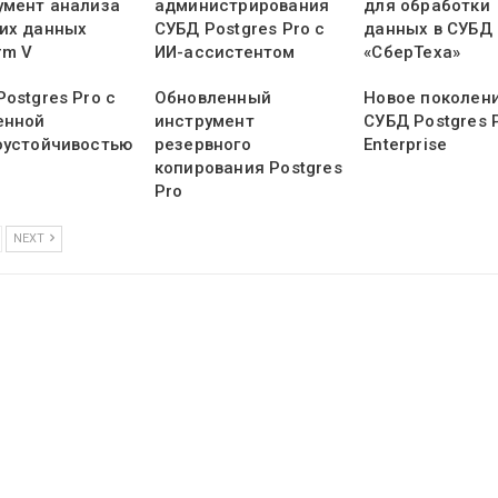
умент анализа
администрирования
для обработки
их данных
СУБД Postgres Pro с
данных в СУБД
rm V
ИИ-ассистентом
«СберТеха»
ostgres Pro с
Обновленный
Новое поколен
енной
инструмент
СУБД Postgres 
оустойчивостью
резервного
Enterprise
копирования Postgres
Pro
NEXT