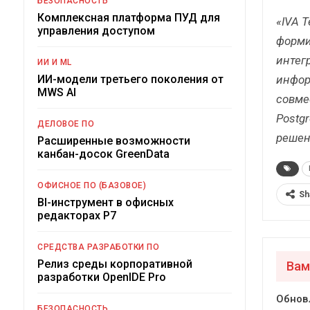
БЕЗОПАСНОСТЬ
Комплексная платформа ПУД для
«IVA 
управления доступом
форми
интег
ИИ И ML
инфор
ИИ-модели третьего поколения от
MWS AI
совме
Postgr
ДЕЛОВОЕ ПО
решен
Расширенные возможности
канбан-досок GreenData
ОФИСНОЕ ПО (БАЗОВОЕ)
Sh
BI-инструмент в офисных
редакторах Р7
СРЕДСТВА РАЗРАБОТКИ ПО
Релиз среды корпоративной
Вам
разработки OpenIDE Pro
Обнов
БЕЗОПАСНОСТЬ