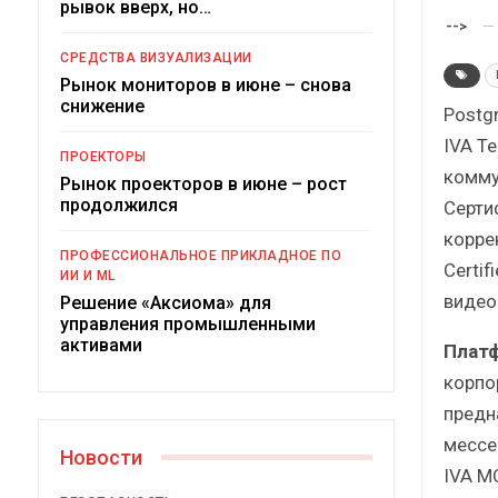
рывок вверх, но…
Краткий статистический
-->
сборник от…
СРЕДСТВА ВИЗУАЛИЗАЦИИ
Рынок мониторов в июне – снова
снижение
Postgr
IVA T
ПРОЕКТОРЫ
комму
Рынок проекторов в июне – рост
ИБП
продолжился
Серти
коррек
Подкосят ли глобальные угрозы
ПРОФЕССИОНАЛЬНОЕ ПРИКЛАДНОЕ ПО
российский рынок ИБП?
Certif
ИИ И ML
видео
Решение «Аксиома» для
управления промышленными
активами
Платф
корпо
предн
мессе
Новости
IVA M