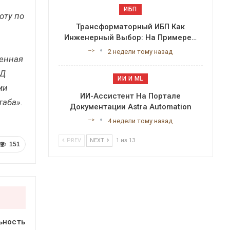
ИБП
оту по
Трансформаторный ИБП Как
Инженерный Выбор: На Примере…
-->
2 недели тому назад
енная
БД
ИИ И ML
ми
ИИ-Ассистент На Портале
аба».
Документации Astra Automation
-->
4 недели тому назад
PREV
NEXT
1 из 13
151
ьность