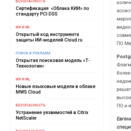
БЕЗОПАСНОСТЬ
колич
Сертификация «Облака КИИ» по
ассис
стандарту PCI DSS
мероп
видео
ИИ И ML
Открытый код инструмента
совме
защиты ИИ-моделей Cloud.ru
ПО Ми
ПОИСК И РЕКЛАМА
Postg
Открытая поисковая модель «Т-
Флагм
Технологии»
более
ИИ И ML
надеж
Новые языковые модели в облаке
решат
MWS Cloud
высок
ПО и 
БЕЗОПАСНОСТЬ
Устранение уязвимостей в Citrix
NetScaler
Евген
специ