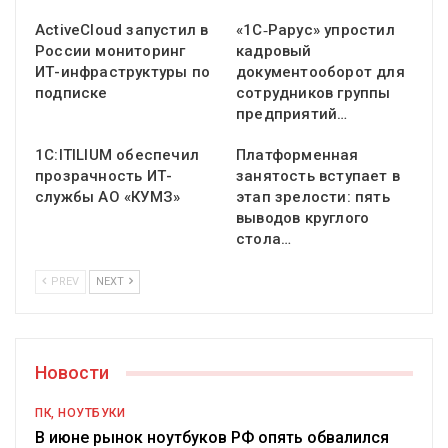
ActiveCloud запустил в
«1С‑Рарус» упростил
России мониторинг
кадровый
ИТ-инфраструктуры по
документооборот для
подписке
сотрудников группы
предприятий…
1С:ITILIUM обеспечил
Платформенная
прозрачность ИТ-
занятость вступает в
службы АО «КУМЗ»
этап зрелости: пять
выводов круглого
стола…
PREV
NEXT
Новости
ПК, НОУТБУКИ
В июне рынок ноутбуков РФ опять обвалился