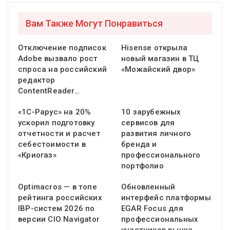
Вам Также Могут Понравиться
Отключение подписок
Hisense открыла
Adobe вызвало рост
новый магазин в ТЦ
спроса на российский
«Можайский двор»
редактор
ContentReader…
«1С-Рарус» на 20%
10 зарубежных
ускорил подготовку
сервисов для
отчетности и расчет
развития личного
себестоимости в
бренда и
«Криогаз»
профессионального
портфолио
Optimacros — в топе
Обновленный
рейтинга российских
интерфейс платформы
IBP-систем 2026 по
EGAR Focus для
версии CIO Navigator
профессиональных