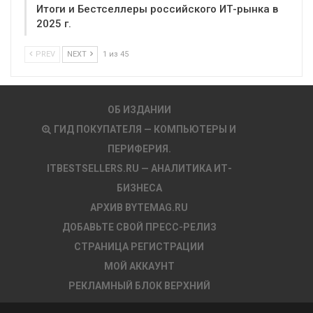
Итоги и Бестселлеры российского ИТ-рынка в
2025 г.
PREV
NEXT
1 из 45
ОБ ИЗДАНИИ
ГИД ПОКУПАТЕЛЯ — КОМПЬЮТЕРЫ И
ПЕРИФЕРИЯ.
ITBESTSELLERS.RU — АНАЛИТИКА ИТ-
БИЗНЕСА
АРХИВ BYTEMAG.RU
ДОБАВЬТЕ СВОЙ ПРЕСС-РЕЛИЗ
СТРАНИЦА РЕГИСТРАЦИИ
МОЙ АККАУНТ
РЕКЛАМНЫЙ БЛОК ВЕРХНИЙ