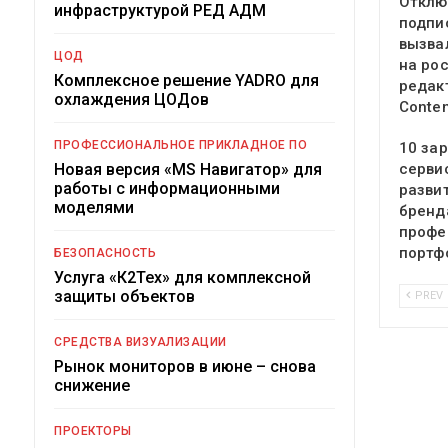
Отклю
инфраструктурой РЕД АДМ
подпи
вызва
ЦОД
на ро
Комплексное решение YADRO для
редак
охлаждения ЦОДов
Conte
ПРОФЕССИОНАЛЬНОЕ ПРИКЛАДНОЕ ПО
10 за
Новая версия «MS Навигатор» для
серви
работы с информационными
разви
моделями
бренд
профе
портф
БЕЗОПАСНОСТЬ
Услуга «К2Тех» для комплексной
защиты объектов
PREV
СРЕДСТВА ВИЗУАЛИЗАЦИИ
Рынок мониторов в июне – снова
снижение
ПРОЕКТОРЫ