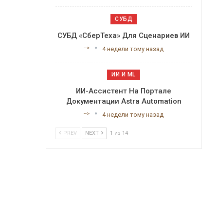
СУБД
СУБД «СберТеха» Для Сценариев ИИ
-->
4 недели тому назад
ИИ И ML
ИИ-Ассистент На Портале
Документации Astra Automation
-->
4 недели тому назад
PREV
NEXT
1 из 14