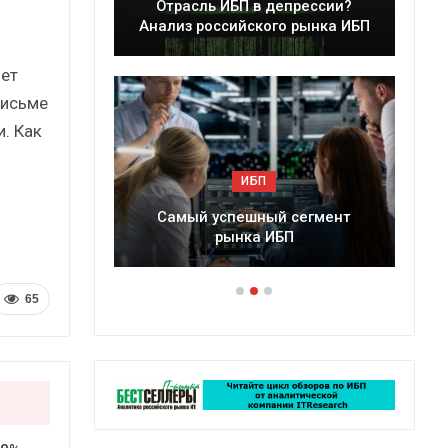
ль ИБП в депрессии?
Краткий статистически
российского рынка ИБП
сборник от…
нет
письме
. Как
ИБП
ИБП
й успешный сегмент
Подкосят ли глобальные уг
рынка ИБП
российский рынок ИБП
65