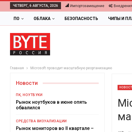
ЧЕТВЕРГ, 6 АВГУСТА, 2026
Импортозамещение
Внедрени
ПО
ОБЛАКА
БЕЗОПАСНОСТЬ
ЧИПЫ И П
Главная
Microsoft проводит масштабную реорганизацию
Новости
НОВОС
ПК, НОУТБУКИ
Mi
Рынок ноутбуков в июне опять
обвалился
ма
ОБЛАКА
СРЕДСТВА ВИЗУАЛИЗАЦИИ
Цифровая экономика 2026.
Рынок мониторов во II квартале –
-->