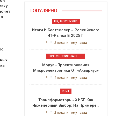
20%
овку
ПОПУЛЯРНО
асчет
 в
ПК, НОУТБУКИ
Итоги И Бестселлеры Российского
ИТ-Рынка В 2025 Г.
-->
2 недели тому назад
AR
ПРОФЕССИОНАЛЬНОЕ ПРИКЛАДНОЕ ПО
ьных
Модуль Проектирования
нка
Микроэлектроники От «Аквариус»
-->
4 недели тому назад
ИБП
Трансформаторный ИБП Как
Инженерный Выбор: На Примере…
-->
2 недели тому назад