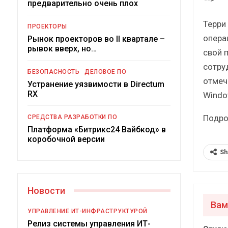
предварительно очень плох
Краткий статистический
сборник от…
Терри
ПРОЕКТОРЫ
опера
Рынок проекторов во II квартале –
рывок вверх, но…
свой 
сотру
БЕЗОПАСНОСТЬ
ДЕЛОВОЕ ПО
отмеч
Устранение уязвимости в Directum
ИБП
RX
Windo
Подкосят ли глобальные угро
Подро
СРЕДСТВА РАЗРАБОТКИ ПО
российский рынок ИБП?
Платформа «Битрикс24 Вайбкод» в
коробочной версии
Sh
Новости
Вам
УПРАВЛЕНИЕ ИТ-ИНФРАСТРУКТУРОЙ
Релиз системы управления ИТ-