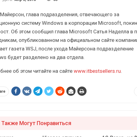
Итоги и Бестселлеры
Отрас
российского ИТ-рынка в 2025 г.
Анализ 
 Майерсон, глава подразделения, отвечающего за
ционную систему Windows в корпорации Microsoft, поки
пост. Об этом сообщил глава Microsoft Сатья Наделла в 
дникам, опубликованном на официальном сайте компании
ает газета WSJ, после ухода Майерсона подразделение
ИБП
ws будет разделено на два отдела.
зы
Отрасль ИБП в депрессии?
Самы
бнее об этом читайте на сайте
www.itbestsellers.ru
.
Часть II.
are
 Также Могут Понравиться