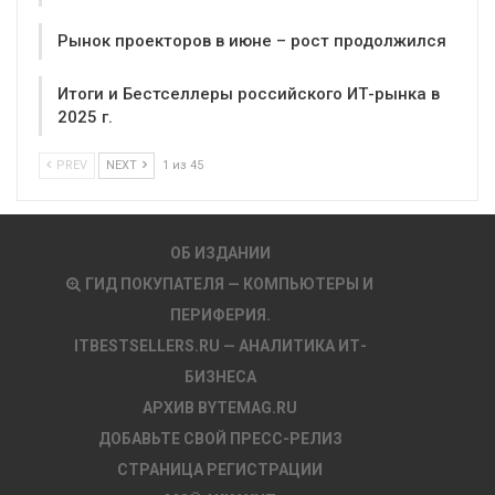
Рынок проекторов в июне – рост продолжился
Итоги и Бестселлеры российского ИТ-рынка в
2025 г.
PREV
NEXT
1 из 45
ОБ ИЗДАНИИ
ГИД ПОКУПАТЕЛЯ — КОМПЬЮТЕРЫ И
ПЕРИФЕРИЯ.
ITBESTSELLERS.RU — АНАЛИТИКА ИТ-
БИЗНЕСА
АРХИВ BYTEMAG.RU
ДОБАВЬТЕ СВОЙ ПРЕСС-РЕЛИЗ
СТРАНИЦА РЕГИСТРАЦИИ