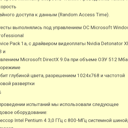
корость
айного доступа к данным (Random Access Time).
тесты выполнялись под управлением ОС Microsoft Wind
rofessional
rvice Pack 1a, с драйвером видеоплаты Nvidia Detonator X
3 и
влением Microsoft DirectX 9.0a при объеме ОЗУ 512 Мба
еорежиме
-бит глубиной цвета, разрешением 1024х768 и частотой
овой развертки
.
проведении испытаний мы использовали следующее
довое оборудование:
ессор Intel Pentium 4 3,0 ГГц с 800-МГц системной шиной