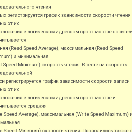
едовательного чтения
ых регистрируется график зависимости скорости чтения
ых от их
оложения в логическом адресном пространстве носителя
читывается
няя (Read Speed Average), максимальная (Read Speed
mum) и минимальная
d Speed Minimum) скорость чтения. В тесте на скорость
едовательной
си регистрируется график зависимости скорости записи
ых от их
оложения в логическом адресном пространстве и
читывается средняя
te Speed Average), максимальная (Write Speed Maximum) 
мальная
te Speed Minimum) скорость чтения. Проводились также 