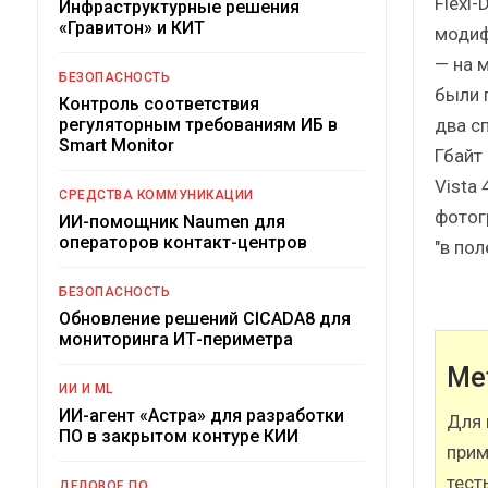
Flexi-
Инфраструктурные решения
«Гравитон» и КИТ
модиф
— на 
БЕЗОПАСНОСТЬ
были 
Контроль соответствия
два сп
регуляторным требованиям ИБ в
Smart Monitor
Гбайт 
Vista
СРЕДСТВА КОММУНИКАЦИИ
фотог
ИИ-помощник Naumen для
операторов контакт-центров
"в пол
БЕЗОПАСНОСТЬ
Обновление решений CICADA8 для
мониторинга ИТ-периметра
Ме
ИИ И ML
ИИ-агент «Астра» для разработки
Для 
ПО в закрытом контуре КИИ
прим
тест
ДЕЛОВОЕ ПО