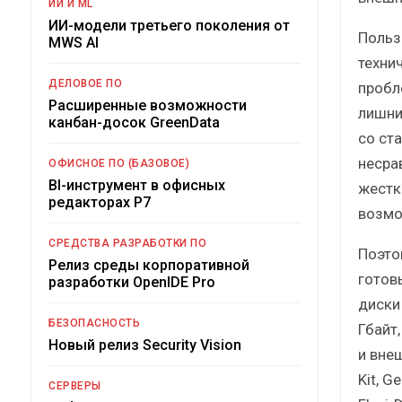
ИИ И ML
ИИ-модели третьего поколения от
Польз
MWS AI
техни
ДЕЛОВОЕ ПО
пробл
Расширенные возможности
лишни
канбан-досок GreenData
со ст
несра
ОФИСНОЕ ПО (БАЗОВОЕ)
BI-инструмент в офисных
жестк
редакторах Р7
возмо
СРЕДСТВА РАЗРАБОТКИ ПО
Поэто
Релиз среды корпоративной
готов
разработки OpenIDE Pro
диски 
БЕЗОПАСНОСТЬ
Гбайт,
Новый релиз Security Vision
и внеш
Kit, G
СЕРВЕРЫ