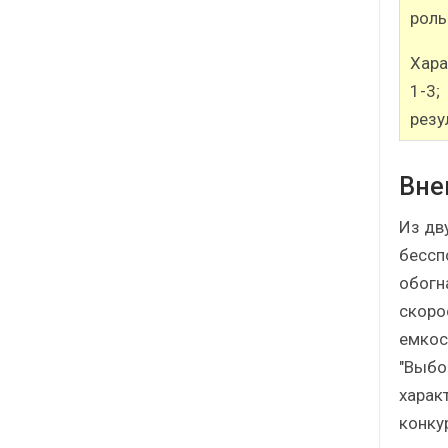
роль
Хара
1-3;
резу
Вне
Из дв
бесспо
обогн
скорос
емкост
"Выбо
характ
конку