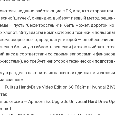
ователи, недавно работающие с ПК, и те, кто сторонится
ческих "штучек", очевидно, выберут первый метод решен
емы — пусть "бесхитростный" и, быть может, дорогой, но
х хлопот. Энтузиасты компьютерной техники и пользова
ажем, скорее всего, предпочтут второй — он обеспечивае
вненно большую гибкость решения (можно выбрать отсе
ий диск в соответствии со своими запросами и финансо
жностями), но требует некоторой технической подготовк
му в раздел о накопителях на жестких дисках мы включи
ые внешние
— Fujitsu HandyDrive Video Edition 60 Гбайт и Hyundai ZIV
 так
ние отсеки — Apricorn EZ Upgrade Universal Hard Drive U
embird