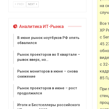
PREV
NEXT
на с
случ
Все 
Аналитика ИТ-Рынка
XP P
с Se
В июне рынок ноутбуков РФ опять
обвалился
45.2
обно
Рынок проекторов во II квартале –
вид
рывок вверх, но…
с 32
кадр
Рынок мониторов в июне – снова
снижение
85 Гц
Рынок проекторов в июне – рост
При 
продолжился
стен
проц
Итоги и Бестселлеры российского