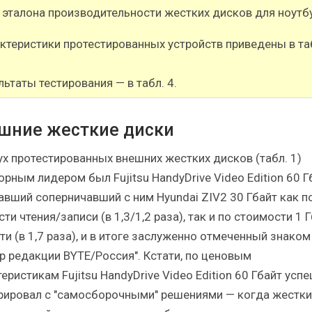
 эталона производительности жестких дисков для ноутб
ктеристики протестированных устройств приведены в та
льтаты тестирования — в табл. 4.
шние жесткие диски
ух протестированных внешних жестких дисков (табл. 1)
рным лидером был Fujitsu HandyDrive Video Edition 60 Г
авший соперничавший с ним Hyundai ZIV2 30 Гбайт как п
ти чтения/записи (в 1,3/1,2 раза), так и по стоимости 1 
и (в 1,7 раза), и в итоге заслуженно отмеченный знаком
р редакции BYTE/Россия". Кстати, по ценовым
еристикам Fujitsu HandyDrive Video Edition 60 Гбайт усп
рировал с "самосборочными" решениями — когда жестки