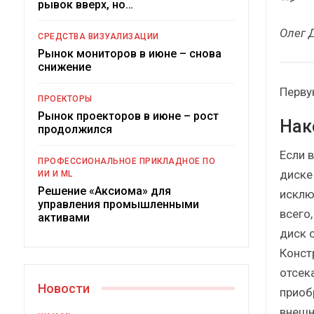
рывок вверх, но…
Краткий статистический
сборник от…
рос
Олег 
СРЕДСТВА ВИЗУАЛИЗАЦИИ
Рынок мониторов в июне – снова
снижение
Перву
ПРОЕКТОРЫ
Рынок проекторов в июне – рост
Нак
ИБП
продолжился
Подкосят ли глобальные угрозы
Если 
ПРОФЕССИОНАЛЬНОЕ ПРИКЛАДНОЕ ПО
российский рынок ИБП?
диске
ИИ И ML
Решение «Аксиома» для
исклю
управления промышленными
всего
активами
диск 
Конст
отсек
Новости
приоб
внешн