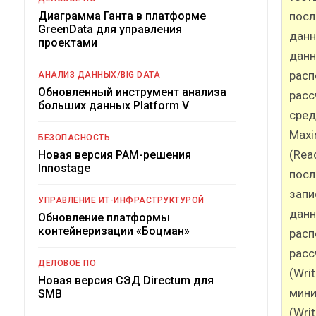
посл
Диаграмма Ганта в платформе
GreenData для управления
данн
проектами
данн
расп
АНАЛИЗ ДАННЫХ/BIG DATA
Обновленный инструмент анализа
расс
больших данных Platform V
сред
Maxi
БЕЗОПАСНОСТЬ
(Rea
Новая версия PAM-решения
Innostage
посл
запи
УПРАВЛЕНИЕ ИТ-ИНФРАСТРУКТУРОЙ
данн
Обновление платформы
контейнеризации «Боцман»
расп
расс
ДЕЛОВОЕ ПО
(Wri
Новая версия СЭД Directum для
мини
SMB
(Wri