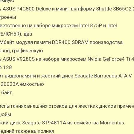
емную
у ASUS P4C800 Deluxe и мини-платформу Shuttle SB65G2
троены
ветственно на наборе микросхем Intel 875P и Intel
E/ICH5R), два
Мбайт модуля памяти DDR400 SDRAM производства
ung, графическую
у ASUS V9280S на наборе микросхем Nvidia GeForce4 Ti 
о 128
т видеопамяти и жесткий диск Seagate Barracuda ATA V
120023A емкостью
Гбайт.
испытаниях внешних отсеков для жестких дисков приме
дюйм
кий диск Seagate ST94811A из семейства Momentus.
едний также выполнял