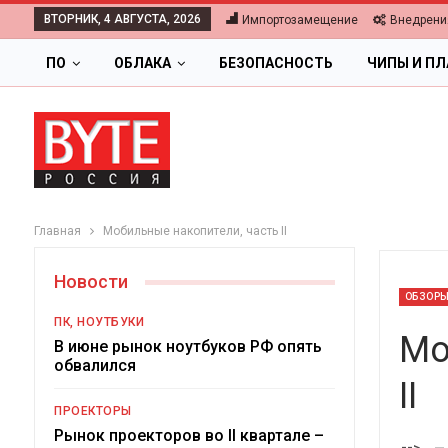
ВТОРНИК, 4 АВГУСТА, 2026
Импортозамещение
Внедрени
ПО
ОБЛАКА
БЕЗОПАСНОСТЬ
ЧИПЫ И П
Главная
Мобильные накопители, часть II
Новости
ОБЗОР
ПК, НОУТБУКИ
Мо
В июне рынок ноутбуков РФ опять
обвалился
II
ОБЛАКА
ПРОЕКТОРЫ
Цифровая экономика 2026.
Рынок проекторов во II квартале –
-->