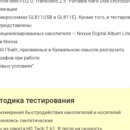
Drive Mini-FD2.0, Transcend 2.5" Portable Hard Disk Enclosur
икации
микросхемах GL811USB и GL811E). Кроме того, в тестиро
представлены
ециализированных накопителя — Nixvue Digital Album Lit
и Nixvue
 40 Гбайт, призванные в буквальном смысле разгрузить
рафов при работе
евых условиях".
тодика тестирования
измерения быстродействия накопителей и носителей
енялись синтетические
ы из пакета HD Tach 2.61. В тесте на скорость