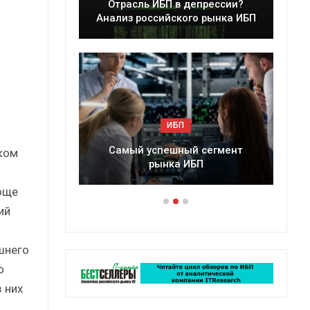
ессии?
Краткий статистический
ынка ИБП
сборник от…
ИБП
егмент
Подкосят ли глобальные угрозы
ком
российский рынок ИБП?
роще
ий
шнего
о
 них