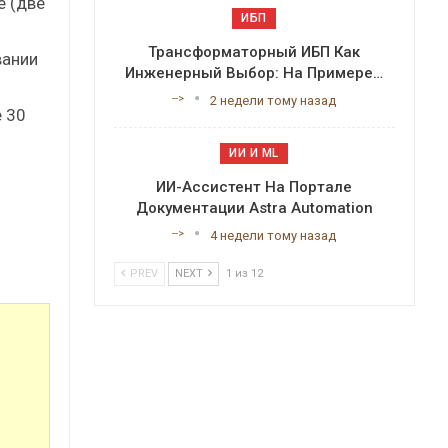
e (две
ИБП
Трансформаторный ИБП Как
вании
Инженерный Выбор: На Примере…
-->
2 недели тому назад
e 30
ИИ И ML
ИИ-Ассистент На Портале
Документации Astra Automation
-->
4 недели тому назад
PREV
NEXT
1 из 12