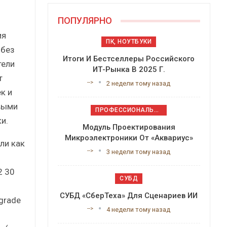
ПОПУЛЯРНО
ия
ПК, НОУТБУКИ
 без
Итоги И Бестселлеры Российского
тели
ИТ-Рынка В 2025 Г.
т
-->
2 недели тому назад
к и
выми
ПРОФЕССИОНАЛЬНОЕ ПРИКЛАДНОЕ ПО
и.
Модуль Проектирования
Микроэлектроники От «Аквариус»
ли как
-->
3 недели тому назад
2 30
СУБД
СУБД «СберТеха» Для Сценариев ИИ
pgrade
-->
4 недели тому назад