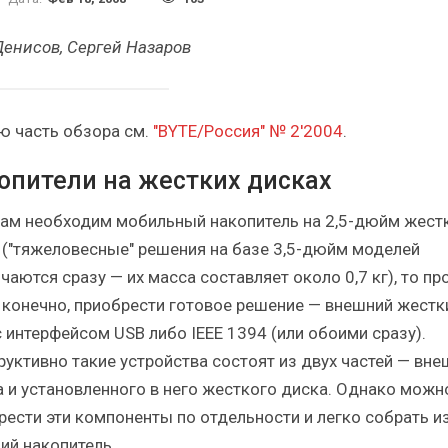
Итоги и Бестселлеры
Отрасль ИБП в депр
сийского ИТ-рынка в 2025 г.
Анализ российского р
Денисов, Сергей Назаров
ю часть обзора см.
"BYTE/Россия" № 2'2004
.
опители на жестких дисках
ИБП
ИБП
Отрасль ИБП в депрессии?
Самый успешный с
вам необходим мобильный накопитель на 2,5-дюйм жест
Часть II.
рынка ИБП
 ("тяжеловесные" решения на базе 3,5-дюйм моделей
чаются сразу — их масса составляет около 0,7 кг), то п
, конечно, приобрести готовое решение — внешний жестк
с интерфейсом USB либо IEEE 1394 (или обоими сразу).
руктивно такие устройства состоят из двух частей — вне
а и установленного в него жесткого диска. Однако можн
рести эти компоненты по отдельности и легко собрать из
ий накопитель.