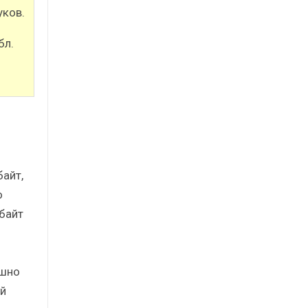
уков.
бл.
байт,
о
Гбайт
ешно
й