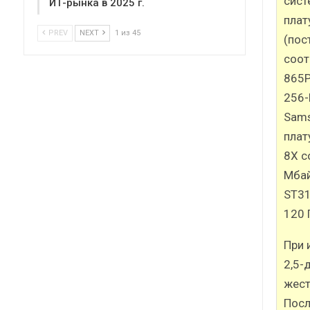
сист
ИТ-рынка в 2025 г.
плат
PREV
NEXT
1 из 45
(пос
соот
865P
256-
Sams
плат
8X с
Мбай
ST3
120 
При 
2,5-
жест
Посл