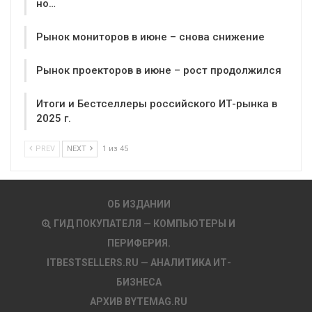
но…
Рынок мониторов в июне – снова снижение
Рынок проекторов в июне – рост продолжился
Итоги и Бестселлеры российского ИТ-рынка в
2025 г.
PREV
NEXT
1 из 45
ОБ ИЗДАНИИ
ГИД ПОКУПАТЕЛЯ — КОМПЬЮТЕРЫ И
ПЕРИФЕРИЯ.
ITBESTSELLERS.RU — АНАЛИТИКА ИТ-
БИЗНЕСА
АРХИВ BYTEMAG.RU