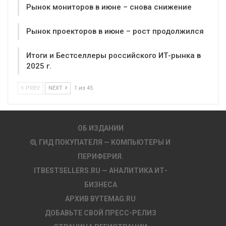
Рынок мониторов в июне – снова снижение
Рынок проекторов в июне – рост продолжился
Итоги и Бестселлеры российского ИТ-рынка в
2025 г.
PREV
NEXT
1 из 45
ОБ ИЗДАНИИ
ГИД ПОКУПАТЕЛЯ — КОМПЬЮТЕРЫ И
ПЕРИФЕРИЯ.
ITBESTSELLERS.RU — АНАЛИТИКА ИТ-
БИЗНЕСА
АРХИВ BYTEMAG.RU
ДОБАВЬТЕ СВОЙ ПРЕСС-РЕЛИЗ