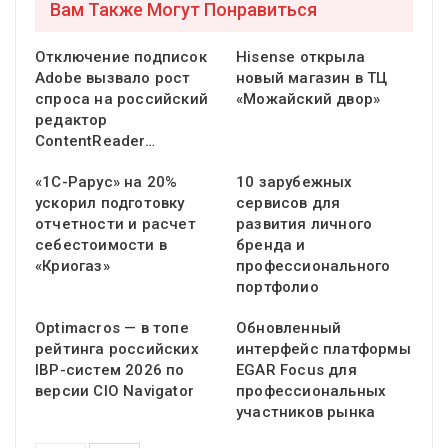
Вам Также Могут Понравиться
Отключение подписок
Hisense открыла
Adobe вызвало рост
новый магазин в ТЦ
спроса на российский
«Можайский двор»
редактор
ContentReader…
«1С-Рарус» на 20%
10 зарубежных
ускорил подготовку
сервисов для
отчетности и расчет
развития личного
себестоимости в
бренда и
«Криогаз»
профессионального
портфолио
Optimacros — в топе
Обновленный
рейтинга российских
интерфейс платформы
IBP-систем 2026 по
EGAR Focus для
версии CIO Navigator
профессиональных
участников рынка