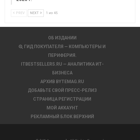
PREV
NEXT
1 из 45
ОБ ИЗДАНИИ
ГИД ПОКУПАТЕЛЯ — КОМПЬЮТЕРЫ И
ПЕРИФЕРИЯ.
ITBESTSELLERS.RU — АНАЛИТИКА ИТ-
БИЗНЕСА
АРХИВ BYTEMAG.RU
ДОБАВЬТЕ СВОЙ ПРЕСС-РЕЛИЗ
СТРАНИЦА РЕГИСТРАЦИИ
МОЙ АККАУНТ
РЕКЛАМНЫЙ БЛОК ВЕРХНИЙ