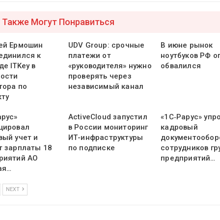
 Также Могут Понравиться
ей Ермошин
UDV Group: срочные
В июне рынок
единился к
платежи от
ноутбуков РФ о
е ITKey в
«руководителя» нужно
обвалился
ости
проверять через
тора по
независимый канал
кту
арус»
ActiveCloud запустил
«1С‑Рарус» упр
цировал
в России мониторинг
кадровый
вый учет и
ИТ-инфраструктуры
документообор
т зарплаты 18
по подписке
сотрудников гр
риятий АО
предприятий…
ая…
NEXT