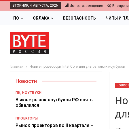
ВТОРНИК, 4 АВГУСТА, 2026
Импортозамещение
Внедрени
ПО
ОБЛАКА
БЕЗОПАСНОСТЬ
ЧИПЫ И П
Главная
Новые процессоры Intel Core для ультратонких ноутбуков
Новости
НОВОС
ПК, НОУТБУКИ
Но
В июне рынок ноутбуков РФ опять
обвалился
дл
ОБЛАКА
ПРОЕКТОРЫ
Цифровая экономика 2026
Рынок проекторов во II квартале –
-->