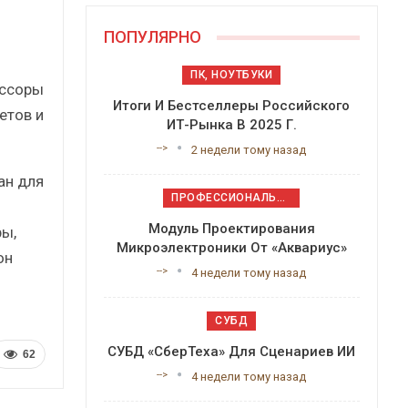
ПОПУЛЯРНО
ПК, НОУТБУКИ
ессоры
Итоги И Бестселлеры Российского
етов и
ИТ-Рынка В 2025 Г.
-->
2 недели тому назад
ан для
ПРОФЕССИОНАЛЬНОЕ ПРИКЛАДНОЕ ПО
Модуль Проектирования
ы,
Микроэлектроники От «Аквариус»
он
-->
4 недели тому назад
СУБД
СУБД «СберТеха» Для Сценариев ИИ
62
-->
4 недели тому назад