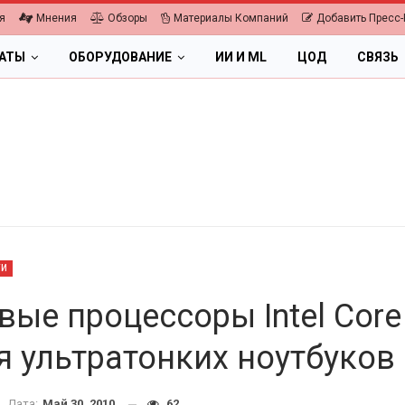
я
Мнения
Обзоры
Материалы Компаний
Добавить Пресс-
ЛАТЫ
ОБОРУДОВАНИЕ
ИИ И ML
ЦОД
СВЯЗЬ
ТИ
вые процессоры Intel Core
я ультратонких ноутбуков
ПК, НОУТБУКИ
.
Дата:
Май 30, 2010
62