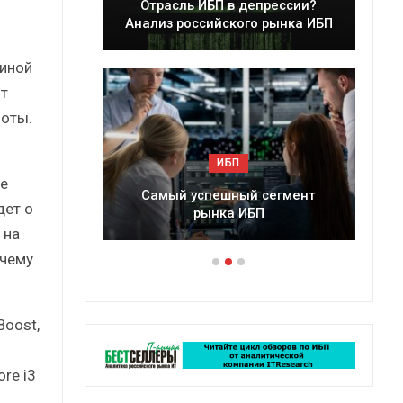
асль ИБП в депрессии?
Краткий статистическ
з российского рынка ИБП
сборник от…
щиной
ют
оты.
ИБП
ИБП
е
ый успешный сегмент
Подкосят ли глобальные 
дет о
рынка ИБП
российский рынок ИБ
 на
 чему
Boost,
ore i3