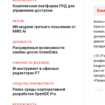
БЕЗОПАСНОСТЬ
Комплексная платформа ПУД для
Вам
управления доступом
ИИ И ML
Алекс
присо
ИИ-модели третьего поколения от
MWS AI
команд
должн
дирек
ДЕЛОВОЕ ПО
проду
Расширенные возможности
канбан-досок GreenData
«1С-Р
унифи
ОФИСНОЕ ПО (БАЗОВОЕ)
кадро
BI-инструмент в офисных
расче
редакторах Р7
предп
«Перв
СРЕДСТВА РАЗРАБОТКИ ПО
Релиз среды корпоративной
PREV
разработки OpenIDE Pro
БЕЗОПАСНОСТЬ