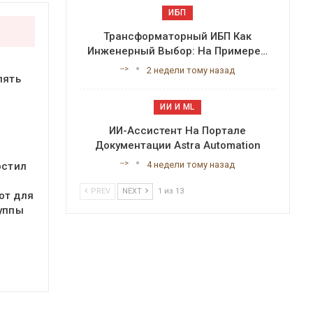
ИБП
Трансформаторный ИБП Как
Инженерный Выбор: На Примере…
-->
2 недели тому назад
пять
ИИ И ML
ИИ-Ассистент На Портале
Документации Astra Automation
-->
4 недели тому назад
остил
PREV
NEXT
1 из 13
от для
уппы