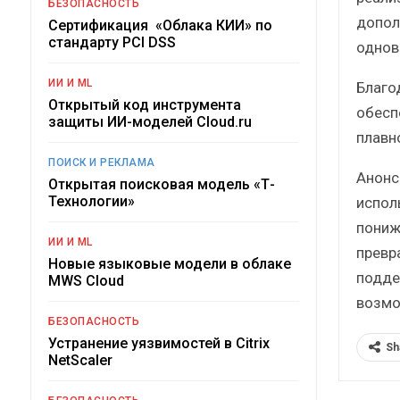
БЕЗОПАСНОСТЬ
допол
Сертификация «Облака КИИ» по
стандарту PCI DSS
однов
ИИ И ML
Благо
Открытый код инструмента
обесп
защиты ИИ-моделей Cloud.ru
плавн
ПОИСК И РЕКЛАМА
Анонс
Открытая поисковая модель «Т-
Технологии»
испол
пониж
ИИ И ML
превр
Новые языковые модели в облаке
подде
MWS Cloud
возмо
БЕЗОПАСНОСТЬ
Устранение уязвимостей в Citrix
Sh
NetScaler