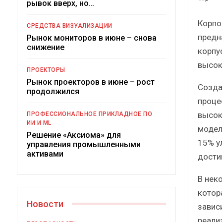
рывок вверх, но…
Краткий статистический
сборник от…
Корпор
СРЕДСТВА ВИЗУАЛИЗАЦИИ
предн
Рынок мониторов в июне – снова
снижение
корпу
высок
ПРОЕКТОРЫ
Рынок проекторов в июне – рост
Созда
ИБП
продолжился
проце
Подкосят ли глобальные угр
высок
ПРОФЕССИОНАЛЬНОЕ ПРИКЛАДНОЕ ПО
российский рынок ИБП?
ИИ И ML
моделя
Решение «Аксиома» для
15% у
управления промышленными
активами
дости
В неко
котор
Новости
зависи
реали