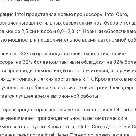
Итоги и Бестселлеры
Отр
российского ИТ-рынка в 2025 г.
Анали
ация Intel представила новые процессоры Intel Core,
азначенные для стильных сверхтонких ноутбуков с тол
са менее 2,5 см и весом 0,9–2,3 кг. Новинки обеспечива
ую мощность и продолжительное время автономной раб
нные по 32-нм производственной технологии, новые
ИБП
ссоры на 32% более компактны и обладают на 32% боле
озы
Отрасль ИБП в депрессии?
Сам
ой производительностью, и все это учитывая, что речь и
Часть II.
х для тонких и легких портативных ПК. Кроме того, в них
лучшено потребление электрической энергии, благодаря
гается лучшее время автономной работы.
торых процессорах используется технология Intel Turbo 
ая увеличивает производительность автоматически в
мости от нагрузки. Кроме того, в Intel Core i7, Core i5 и C
зована технология Intel Hyper-Threading, позволяющая