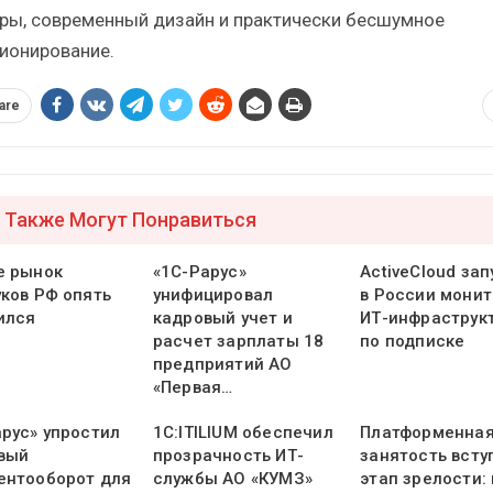
ры, современный дизайн и практически бесшумное
ионирование.
are
 Также Могут Понравиться
е рынок
«1С-Рарус»
ActiveCloud зап
уков РФ опять
унифицировал
в России монит
ился
кадровый учет и
ИТ-инфраструк
расчет зарплаты 18
по подписке
предприятий АО
«Первая…
арус» упростил
1С:ITILIUM обеспечил
Платформенна
вый
прозрачность ИТ-
занятость всту
ентооборот для
службы АО «КУМЗ»
этап зрелости: