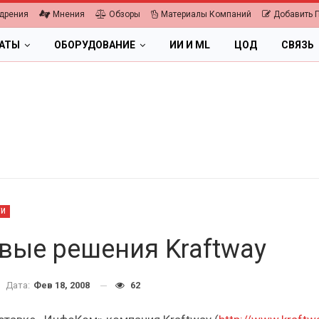
дрения
Мнения
Обзоры
Материалы Компаний
Добавить 
ЛАТЫ
ОБОРУДОВАНИЕ
ИИ И ML
ЦОД
СВЯЗЬ
ТИ
вые решения Kraftway
ОБЛАКА
Дата:
Фев 18, 2008
62
ПК, НОУТБУКИ
ифровая экономика 2026.