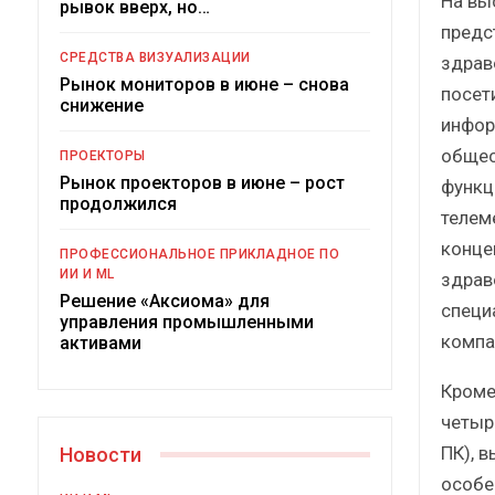
На вы
рывок вверх, но…
предс
СРЕДСТВА ВИЗУАЛИЗАЦИИ
здрав
Рынок мониторов в июне – снова
посет
снижение
инфор
общес
ПРОЕКТОРЫ
Рынок проекторов в июне – рост
функц
продолжился
телем
Под
конце
ПРОФЕССИОНАЛЬНОЕ ПРИКЛАДНОЕ ПО
ИИ И ML
здрав
Решение «Аксиома» для
специ
управления промышленными
компа
активами
Кроме
четыр
ПК), 
Новости
особе