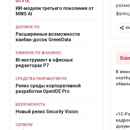
ИИ И ML
разме
ИИ-модели третьего поколения от
функц
MWS AI
ДЕЛОВОЕ ПО
Sh
Расширенные возможности
канбан-досок GreenData
ОФИСНОЕ ПО (БАЗОВОЕ)
Вам
BI-инструмент в офисных
редакторах Р7
В июн
ноутб
СРЕДСТВА РАЗРАБОТКИ ПО
обвал
Релиз среды корпоративной
разработки OpenIDE Pro
БЕЗОПАСНОСТЬ
Новый релиз Security Vision
«1С‑Р
кадро
СЕРВЕРЫ
докум