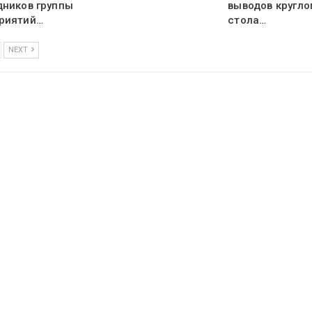
дников группы
выводов кругло
риятий…
стола…
NEXT