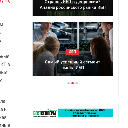
y.ru
)
леры
Отрасль ИБП в депрессии?
в 2025 г.
Анализ российского рынка ИБП
ом
ь
ь
ИБП
рьмя
ессии?
Самый успешный сегмент
ИКТ в
рынка ИБП
ные
с
ала
а и
ная
тные