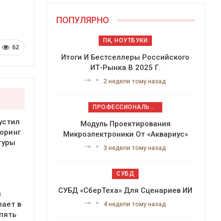
ПОПУЛЯРНО
ПК, НОУТБУКИ
62
Итоги И Бестселлеры Российского
ИТ-Рынка В 2025 Г.
-->
2 недели тому назад
ПРОФЕССИОНАЛЬНОЕ ПРИКЛАДНОЕ ПО
устил
Модуль Проектирования
оринг
Микроэлектроники От «Аквариус»
туры
-->
3 недели тому назад
СУБД
СУБД «СберТеха» Для Сценариев ИИ
я
-->
пает в
4 недели тому назад
 пять