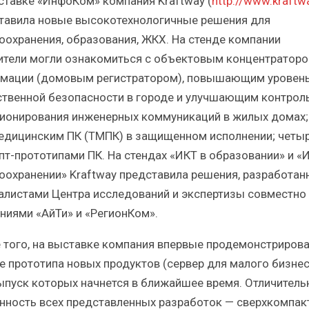
ставке «ИнфоКом» компания Kraftway (
http://www.kraftwa
Краткий статистический
Итоги и Бестсел
сборник от…
российского ИТ-рынка 
тавила новые высокотехнологичные решения для
оохранения, образования, ЖКХ. На стенде компании
ители могли ознакомиться с объектовым концентратор
мации (домовым регистратором), повышающим уровен
твенной безопасности в городе и улучшающим контрол
ионирования инженерных коммуникаций в жилых домах;
ИБП
ИБП
едицинским ПК (ТМПК) в защищенном исполнении; четы
косят ли глобальные угрозы
Отрасль ИБП в депр
пт-прототипами ПК. На стендах «ИКТ в образовании» и «
российский рынок ИБП?
Часть II.
оохранении» Kraftway представила решения, разработан
алистами Центра исследований и экспертизы совместно 
ниями «АйТи» и «РегионКом».
 того, на выставке компания впервые продемонстриров
е прототипа новых продуктов (сервер для малого бизнес
выпуск которых начнется в ближайшее время. Отличитель
нность всех представленных разработок — сверхкомпак