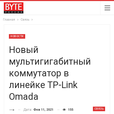
Главная
Связь
НОВОСТИ
Новый
мультигигабитный
коммутатор в
линейке TP-Link
Omada
СВЯЗЬ
Дата:
Фев 11, 2021
155
-->