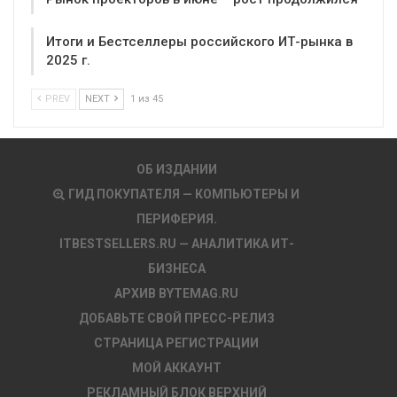
Итоги и Бестселлеры российского ИТ-рынка в
2025 г.
PREV
NEXT
1 из 45
ОБ ИЗДАНИИ
ГИД ПОКУПАТЕЛЯ — КОМПЬЮТЕРЫ И
ПЕРИФЕРИЯ.
ITBESTSELLERS.RU — АНАЛИТИКА ИТ-
БИЗНЕСА
АРХИВ BYTEMAG.RU
ДОБАВЬТЕ СВОЙ ПРЕСС-РЕЛИЗ
СТРАНИЦА РЕГИСТРАЦИИ
МОЙ АККАУНТ
РЕКЛАМНЫЙ БЛОК ВЕРХНИЙ