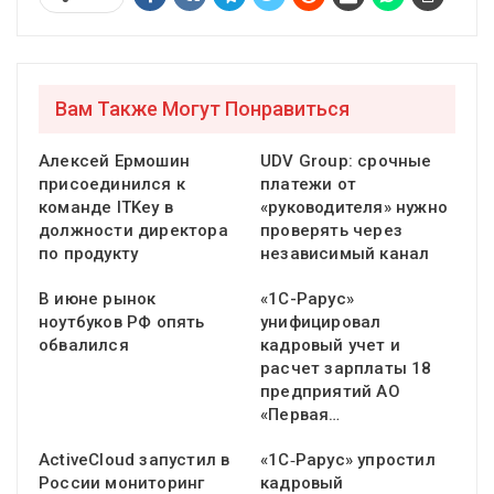
Вам Также Могут Понравиться
Алексей Ермошин
UDV Group: срочные
присоединился к
платежи от
команде ITKey в
«руководителя» нужно
должности директора
проверять через
по продукту
независимый канал
В июне рынок
«1С-Рарус»
ноутбуков РФ опять
унифицировал
обвалился
кадровый учет и
расчет зарплаты 18
предприятий АО
«Первая…
ActiveCloud запустил в
«1С‑Рарус» упростил
России мониторинг
кадровый