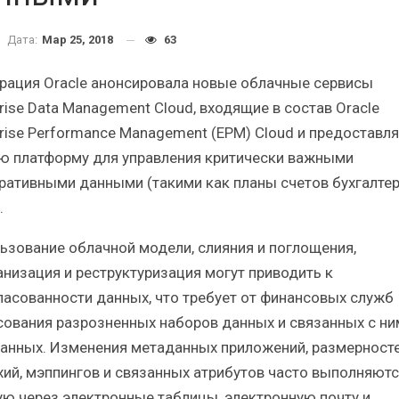
Краткий статистический
Итоги и Бестсел
сборник от…
российского ИТ-рынка 
Дата:
Мар 25, 2018
63
рация Oracle анонсировала новые облачные сервисы
rise Data Management Cloud, входящие в состав Oracle
prise Performance Management (EPM) Cloud и предостав
ю платформу для управления критически важными
ИБП
ИБП
ративными данными (такими как планы счетов бухгалте
косят ли глобальные угрозы
Отрасль ИБП в депр
.
российский рынок ИБП?
Часть II.
ьзование облачной модели, слияния и поглощения,
анизация и реструктуризация могут приводить к
ласованности данных, что требует от финансовых служб
сования разрозненных наборов данных и связанных с ни
анных. Изменения метаданных приложений, размерносте
хий, мэппингов и связанных атрибутов часто выполняютс
ую через электронные таблицы, электронную почту и