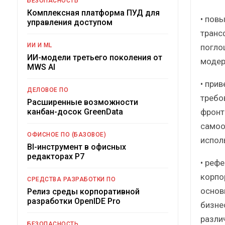
БЕЗОПАСНОСТЬ
Комплексная платформа ПУД для
• пов
управления доступом
транс
ИИ И ML
погло
ИИ-модели третьего поколения от
модер
MWS AI
• при
ДЕЛОВОЕ ПО
требо
Расширенные возможности
фронт
канбан-досок GreenData
самоо
ОФИСНОЕ ПО (БАЗОВОЕ)
испол
BI-инструмент в офисных
редакторах Р7
• реф
корпо
СРЕДСТВА РАЗРАБОТКИ ПО
основ
Релиз среды корпоративной
разработки OpenIDE Pro
бизне
разли
БЕЗОПАСНОСТЬ