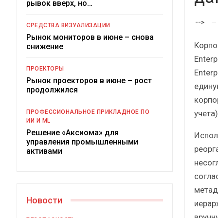
рывок вверх, но…
-->
СРЕДСТВА ВИЗУАЛИЗАЦИИ
Рынок мониторов в июне – снова
Корпо
снижение
Enterp
ПРОЕКТОРЫ
Enter
Рынок проекторов в июне – рост
едину
продолжился
корпо
Под
учета)
ПРОФЕССИОНАЛЬНОЕ ПРИКЛАДНОЕ ПО
ИИ И ML
Решение «Аксиома» для
Испол
управления промышленными
реорг
активами
несог
согла
метад
Новости
иерар
вручн