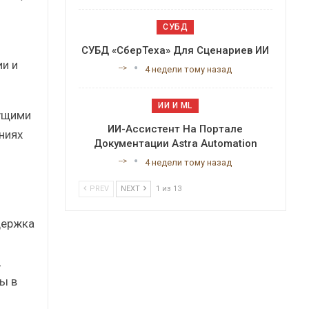
СУБД
СУБД «СберТеха» Для Сценариев ИИ
ии и
-->
4 недели тому назад
ИИ И ML
кущими
ИИ-Ассистент На Портале
ниях
Документации Astra Automation
-->
4 недели тому назад
PREV
NEXT
1 из 13
держка
,
ы в