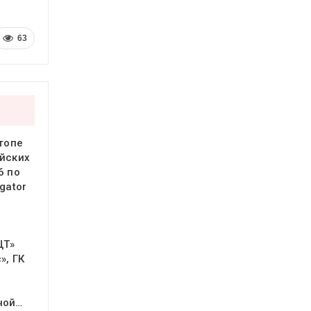
63
 топе
йских
6 по
gator
ЦТ»
», ГК
ной…