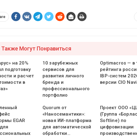
are
 Также Могут Понравиться
арус» на 20%
10 зарубежных
Optimacros — в
ил подготовку
сервисов для
рейтинга росси
ности и расчет
развития личного
IBP-систем 202
тоимости в
бренда и
версии CIO Navi
газ»
профессионального
портфолио
ленный
Quorum от
Проект ООО «Ц
фейс
«Наносемантики»:
(Группа «Борлас
ормы EGAR
новая ИИ-платформа
Softline) по
 для
для автоматической
цифровизации
ссиональных
обработки…
производствен