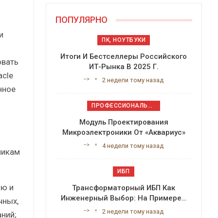
ПОПУЛЯРНО
и
ПК, НОУТБУКИ
Итоги И Бестселлеры Российского
овать
ИТ-Рынка В 2025 Г.
acle
-->
2 недели тому назад
нное
ПРОФЕССИОНАЛЬНОЕ ПРИКЛАДНОЕ ПО
Модуль Проектирования
Микроэлектроники От «Аквариус»
-->
4 недели тому назад
чикам
ИБП
ию и
Трансформаторный ИБП Как
Инженерный Выбор: На Примере…
чных,
-->
2 недели тому назад
ний;