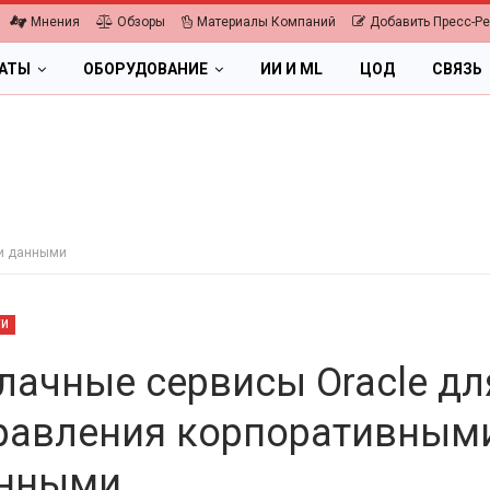
Мнения
Обзоры
Материалы Компаний
Добавить Пресс-Р
ЛАТЫ
ОБОРУДОВАНИЕ
ИИ И ML
ЦОД
СВЯЗЬ
ми данными
ТИ
лачные сервисы Oracle дл
равления корпоративным
ОБЛАКА
ПК, НОУТБУКИ
нными
ифровая экономика 2026.