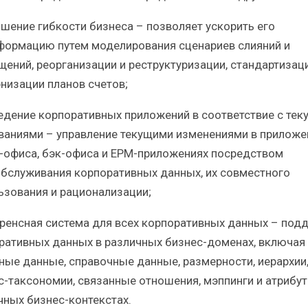
ышение гибкости бизнеса – позволяет ускорить его
формацию путем моделирования сценариев слияний и
щений, реорганизации и реструктуризации, стандартизац
низации планов счетов;
ведение корпоративных приложений в соответствие с те
ваниями – управление текущими изменениями в приложе
-офиса, бэк-офиса и EPM-приложениях посредством
бслуживания корпоративных данных, их совместного
ьзования и рационализации;
еренсная система для всех корпоративных данных – под
ративных данных в различных бизнес-доменах, включая
ные данные, справочные данные, размерности, иерархии
с-таксономии, связанные отношения, мэппинги и атрибут
чных бизнес-контекстах.