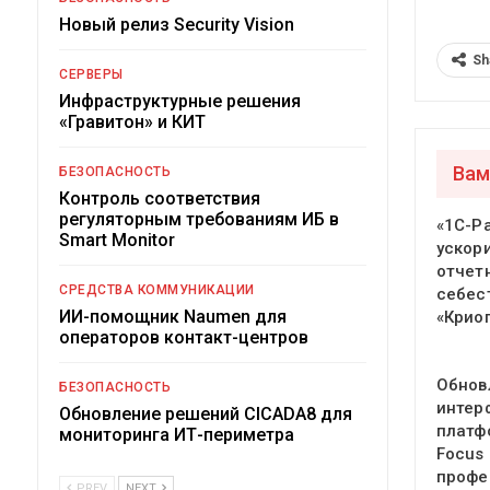
Новый релиз Security Vision
Sh
СЕРВЕРЫ
Инфраструктурные решения
«Гравитон» и КИТ
Вам
БЕЗОПАСНОСТЬ
Контроль соответствия
регуляторным требованиям ИБ в
«1С-Р
Smart Monitor
ускор
отчет
СРЕДСТВА КОММУНИКАЦИИ
себес
ИИ-помощник Naumen для
«Крио
операторов контакт-центров
Обнов
БЕЗОПАСНОСТЬ
интер
Обновление решений CICADA8 для
платф
мониторинга ИТ-периметра
Focus
профе
PREV
NEXT