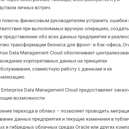
дством личных встреч.
 помочь финансовым руководителям устранить ошибки 
тветствия при выполняемых вручную операциях, создать
е представление обо всех данных предприятия и реализ
егию трансформации бизнеса для фронт- и бэк-офиса, Or
prise Data Management Cloud обеспечивает централизова
вождение корпоративных данных на принципах
бслуживания, совместную работу с данными и их
нализацию.
e Enterprise Data Management Cloud предоставляет заказ
ющие возможности:
орение перехода в облако – позволяет проводить миграц
вание данных предприятия и текущие изменения в публи
ых и гибридных облачных средах Oracle или других компа