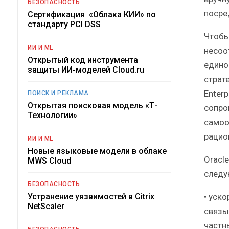
БЕЗОПАСНОСТЬ
посре
Сертификация «Облака КИИ» по
стандарту PCI DSS
Чтобы
ИИ И ML
несоо
Открытый код инструмента
едино
защиты ИИ-моделей Cloud.ru
страт
Enter
ПОИСК И РЕКЛАМА
Открытая поисковая модель «Т-
сопро
Технологии»
самоо
рацио
ИИ И ML
Новые языковые модели в облаке
Oracl
MWS Cloud
следу
БЕЗОПАСНОСТЬ
• уск
Устранение уязвимостей в Citrix
NetScaler
связы
частн