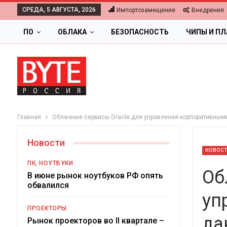
СРЕДА, 5 АВГУСТА, 2026
Импортозамещение
Внедрения
ПО
ОБЛАКА
БЕЗОПАСНОСТЬ
ЧИПЫ И П
Главная
Облачные сервисы Oracle для управления корпоративны
Новости
НОВОС
ПК, НОУТБУКИ
Об
В июне рынок ноутбуков РФ опять
обвалился
уп
ПРОЕКТОРЫ
да
Ц
Рынок проекторов во II квартале –