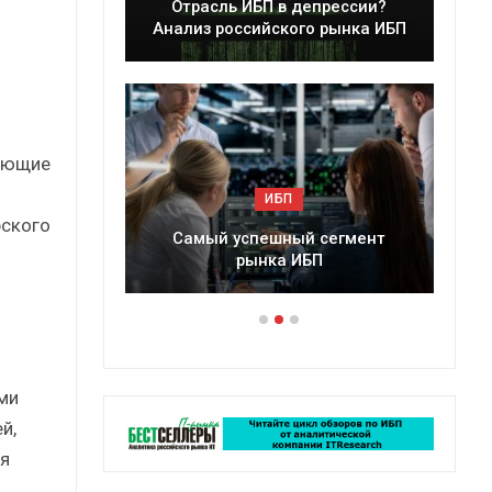
леры
Отрасль ИБП в депрессии?
в 2025 г.
Анализ российского рынка ИБП
ляющие
ИБП
рского
ессии?
Самый успешный сегмент
рынка ИБП
ми
й,
я