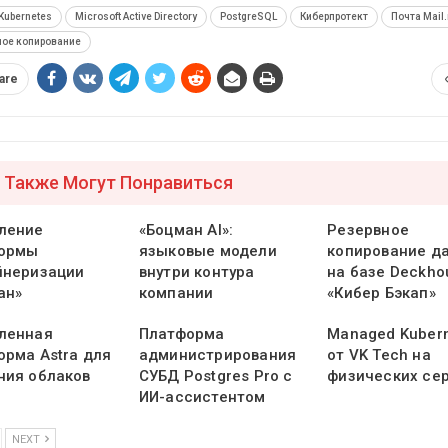
Kubernetes
Microsoft Active Directory
PostgreSQL
Киберпротект
Почта Mail.
ное копирование
are
 Также Могут Понравиться
ление
«Боцман AI»:
Резервное
ормы
языковые модели
копирование д
йнеризации
внутри контура
на базе Deckho
ан»
компании
«Кибер Бэкап»
ленная
Платформа
Managed Kuber
орма Astra для
администрирования
от VK Tech на
ния облаков
СУБД Postgres Pro с
физических се
ИИ-ассистентом
NEXT