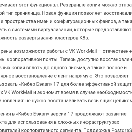
ечивает этот функционал. Резервные копии можно отпра
ой тип хранилища. Новая функция позволяет восстанавл
е пространства имен и конфигурационных файлов, а так
ать с системами виртуализации, которые предоставляют
жность развертывания кластеров K8s.
рены возможности работы с VK WorkMail – отечественн
мы корпоративной почты. Теперь доступно восстановлен
вных копий вплоть до одного письма, а также полное и
лярное восстановление с лент напрямую. Это позволяет
ьзовать «Кибер Бэкап» 17 для более эффективной защи
х VK WorkMail и экономит время в случае необходимост
ановления: не нужно восстанавливать весь ящик целиком
ения в «Кибер Бэкап» версии 17 продолжают развитие
кта для использования в сложных инфраструктурах
ователей корпоративного сегмента. Поддержка Postgre