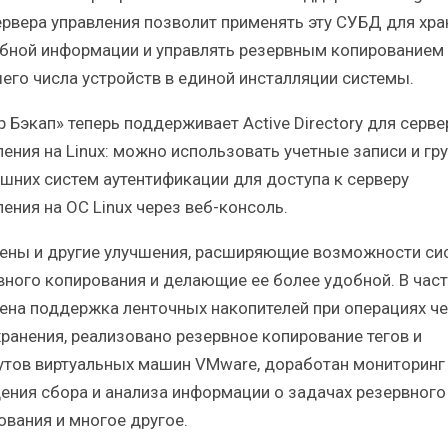
ервера управления позволит применять эту СУБД для хра
бной информации и управлять резервным копированием
его числа устройств в единой инсталляции системы.
р Бэкап» теперь поддерживает Active Directory для серве
ления на Linux: можно использовать учетные записи и гр
ешних систем аутентификации для доступа к серверу
ения на ОС Linux через веб-консоль.
ены и другие улучшения, расширяющие возможности си
вного копирования и делающие ее более удобной. В част
ена поддержка ленточных накопителей при операциях ч
хранения, реализовано резервное копирование тегов и
утов виртуальных машин VMware, доработан мониторинг
ения сбора и анализа информации о задачах резервного
ования и многое другое.