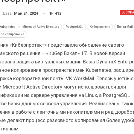
Итоги и Бестселлеры
Отрасль ИБП 
российского ИТ-рынка в 2025 г.
Анализ российс
БЕЗОП
Дата:
Май 24, 2024
412
Kubernetes
Microsoft Active Directory
PostgreSQL
Киберпротект
Почта Mail.
ное копирование
ния «Киберпротект» представила обновление своего
анского решения – «Кибер Бэкап» 17. В новой версии
ИБП
ИБ
зована защита виртуальных машин Basis DynamiX Enterpri
Отрасль ИБП в депрессии?
Самый успеш
вное копирование пространств имен Kubernetes, расшире
Часть II.
рынка
ржка корпоративной почты VK WorkMail. Теперь учетные
 Microsoft Active Directory могут использоваться для
ификации на сервере управления на Linux, а PostgreSQL –
тве базы данных сервера управления. Реализованы такж
ения в работе с ленточными накопителями и ряд доработ
ые делают процесс резервного копирования более удоб
тивным.