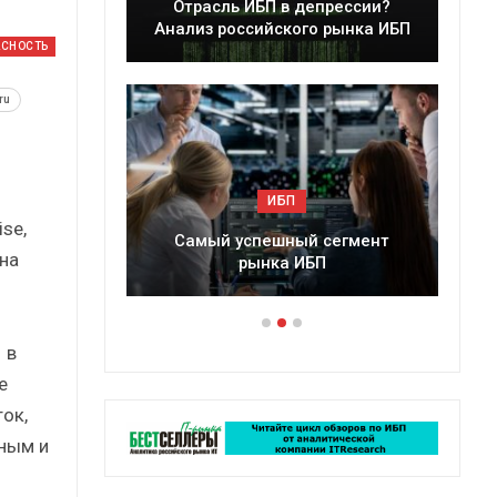
в депрессии?
Краткий статистический
кого рынка ИБП
сборник от…
АСНОСТЬ
ru
П
ИБП
se,
ный сегмент
Подкосят ли глобальные угрозы
на
 ИБП
российский рынок ИБП?
 в
е
ок,
ным и