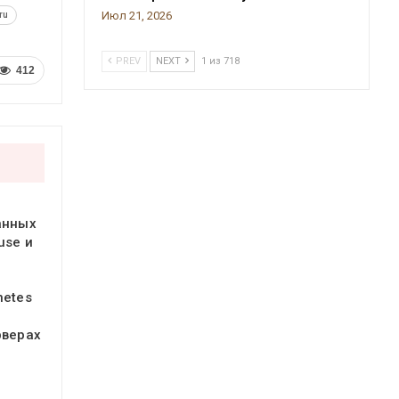
Июл 21, 2026
ru
PREV
NEXT
1 из 718
412
анных
use и
netes
рверах