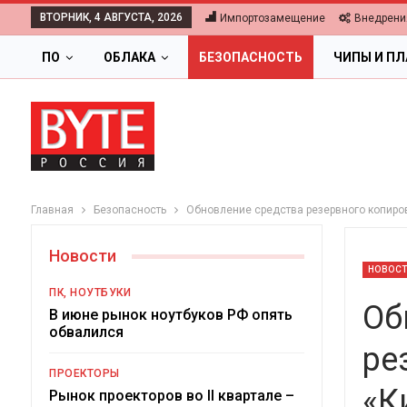
ВТОРНИК, 4 АВГУСТА, 2026
Импортозамещение
Внедрени
ПО
ОБЛАКА
БЕЗОПАСНОСТЬ
ЧИПЫ И П
Главная
Безопасность
Обновление средства резервного копиров
Новости
НОВОС
ПК, НОУТБУКИ
Об
В июне рынок ноутбуков РФ опять
обвалился
ре
ОБЛАКА
ПРОЕКТОРЫ
«К
Цифровая экономика 2026.
Рынок проекторов во II квартале –