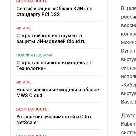
БЕЗОПАСНОСТЬ
В цел
Сертификация «Облака КИИ» по
стандарту PCI DSS
росси
верси
ИИ И ML
копир
Открытый код инструмента
защиты ИИ-моделей Cloud.ru
можно
Dynam
ПОИСК И РЕКЛАМА
вирту
Открытая поисковая модель «Т-
систе
Технологии»
испол
ИИ И ML
«Кибе
Новые языковые модели в облаке
вирту
MWS Cloud
Basis 
БЕЗОПАСНОСТЬ
Друго
Устранение уязвимостей в Citrix
NetScaler
Kuber
систе