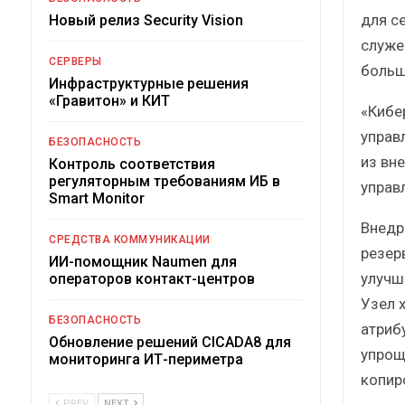
для с
Новый релиз Security Vision
служе
СЕРВЕРЫ
больш
Инфраструктурные решения
«Гравитон» и КИТ
«Кибе
управ
БЕЗОПАСНОСТЬ
из вн
Контроль соответствия
регуляторным требованиям ИБ в
управл
Smart Monitor
Внедр
СРЕДСТВА КОММУНИКАЦИИ
резер
ИИ-помощник Naumen для
улучш
операторов контакт-центров
Узел 
БЕЗОПАСНОСТЬ
атриб
Обновление решений CICADA8 для
упрощ
мониторинга ИТ-периметра
копир
PREV
NEXT