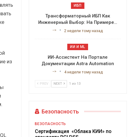
влять
ИБП
ивать
Трансформаторный ИБП Как
же
Инженерный Выбор: На Примере…
-->
2 недели тому назад
ИИ И ML
ой
ИИ-Ассистент На Портале
ие из
Документации Astra Automation
-->
4 недели тому назад
PREV
NEXT
1 из 13
ты
и
.
Безопасность
БЕЗОПАСНОСТЬ
Сертификация «Облака КИИ» по
SQL