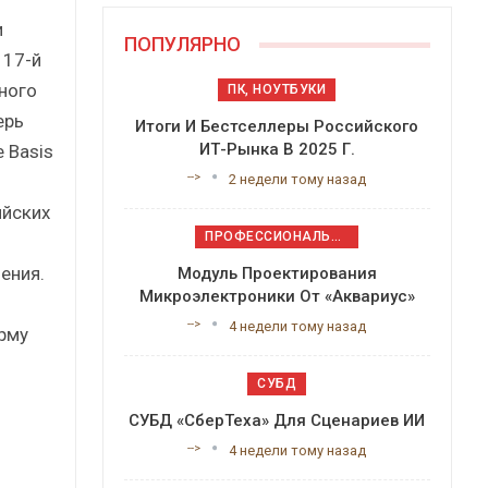
и
ПОПУЛЯРНО
 17-й
ного
ПК, НОУТБУКИ
ерь
Итоги И Бестселлеры Российского
ИТ-Рынка В 2025 Г.
 Basis
-->
2 недели тому назад
ийских
ПРОФЕССИОНАЛЬНОЕ ПРИКЛАДНОЕ ПО
ения.
Модуль Проектирования
Микроэлектроники От «Аквариус»
-->
4 недели тому назад
рму
СУБД
СУБД «СберТеха» Для Сценариев ИИ
-->
4 недели тому назад