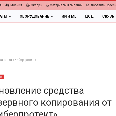
я
Мнения
Обзоры
Материалы Компаний
Добавить Пресс-
ЛАТЫ
ОБОРУДОВАНИЕ
ИИ И ML
ЦОД
СВЯЗЬ
ания от «Киберпротект»
ТИ
новление средства
зервного копирования от
ПК, НОУТБУКИ
ИБ
иберпротект»