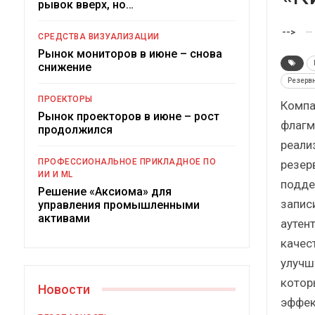
рывок вверх, но…
Краткий статистический
сборник от…
-->
СРЕДСТВА ВИЗУАЛИЗАЦИИ
Рынок мониторов в июне – снова
снижение
Резерв
ПРОЕКТОРЫ
Компа
Рынок проекторов в июне – рост
флагм
ИБП
продолжился
реали
Подкосят ли глобальные угрозы
ПРОФЕССИОНАЛЬНОЕ ПРИКЛАДНОЕ ПО
резер
российский рынок ИБП?
ИИ И ML
подде
Решение «Аксиома» для
записи
управления промышленными
активами
аутент
качес
улучш
котор
Новости
эффек