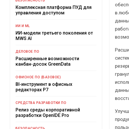
БЕЗОПАСНОСТЬ
обесп
Комплексная платформа ПУД для
в люб
управления доступом
данны
ИИ И ML
работ
ИИ-модели третьего поколения от
возмо
MWS AI
Расши
ДЕЛОВОЕ ПО
систе
Расширенные возможности
канбан-досок GreenData
резер
грану
ОФИСНОЕ ПО (БАЗОВОЕ)
испол
BI-инструмент в офисных
редакторах Р7
данны
восст
СРЕДСТВА РАЗРАБОТКИ ПО
Релиз среды корпоративной
Улучш
разработки OpenIDE Pro
проду
польз
БЕЗОПАСНОСТЬ