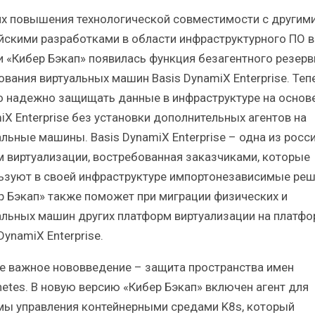
ях повышения технологической совместимости с другим
йскими разработками в области инфраструктурного ПО в
и «Кибер Бэкап» появилась функция безагентного резерв
ования виртуальных машин Basis DynamiX Enterprise. Теп
 надежно защищать данные в инфраструктуре на основе
iX Enterprise без установки дополнительных агентов на
альные машины. Basis DynamiX Enterprise – одна из росс
м виртуализации, востребованная заказчиками, которые
ьзуют в своей инфраструктуре импортонезависимые реш
р Бэкап» также поможет при миграции физических и
альных машин других платформ виртуализации на платфо
DynamiX Enterprise.
е важное нововведение – защита пространства имен
netes. В новую версию «Кибер Бэкап» включен агент для
мы управления контейнерными средами K8s, который