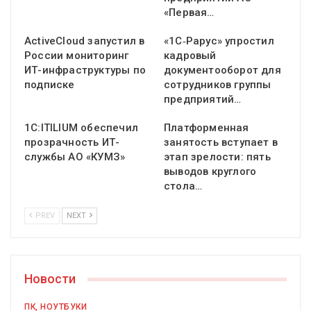
«Первая…
ActiveCloud запустил в
«1С‑Рарус» упростил
России мониторинг
кадровый
ИТ-инфраструктуры по
документооборот для
подписке
сотрудников группы
предприятий…
1С:ITILIUM обеспечил
Платформенная
прозрачность ИТ-
занятость вступает в
службы АО «КУМЗ»
этап зрелости: пять
выводов круглого
стола…
PREV
NEXT
Новости
ПК, НОУТБУКИ