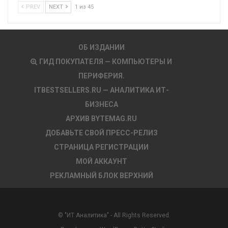
PREV
NEXT
1 из 45
ОБ ИЗДАНИИ
ГИД ПОКУПАТЕЛЯ — КОМПЬЮТЕРЫ И
ПЕРИФЕРИЯ.
ITBESTSELLERS.RU — АНАЛИТИКА ИТ-
БИЗНЕСА
АРХИВ BYTEMAG.RU
ДОБАВЬТЕ СВОЙ ПРЕСС-РЕЛИЗ
СТРАНИЦА РЕГИСТРАЦИИ
МОЙ АККАУНТ
РЕКЛАМНЫЙ БЛОК ВЕРХНИЙ
© "ИТ Аналитика" - All Rights Reserved.