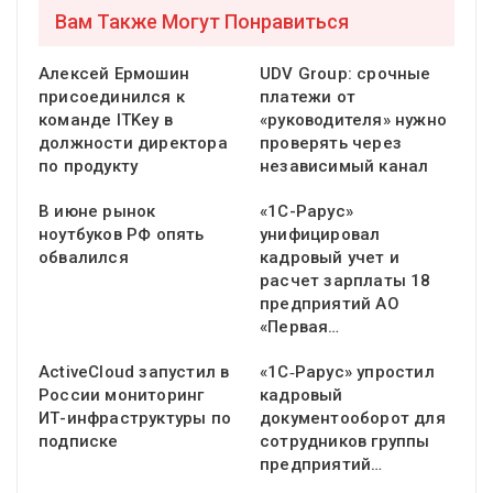
Вам Также Могут Понравиться
Алексей Ермошин
UDV Group: срочные
присоединился к
платежи от
команде ITKey в
«руководителя» нужно
должности директора
проверять через
по продукту
независимый канал
В июне рынок
«1С-Рарус»
ноутбуков РФ опять
унифицировал
обвалился
кадровый учет и
расчет зарплаты 18
предприятий АО
«Первая…
ActiveCloud запустил в
«1С‑Рарус» упростил
России мониторинг
кадровый
ИТ-инфраструктуры по
документооборот для
подписке
сотрудников группы
предприятий…