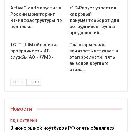
ActiveCloud запустил в
«1С‑Рарус» упростил
России мониторинг
кадровый
ИТ-инфраструктуры по
документооборот для
подписке
сотрудников группы
предприятий…
1С:ITILIUM обеспечил
Платформенная
прозрачность ИТ-
занятость вступает в
службы АО «КУМЗ»
этап зрелости: пять
выводов круглого
стола…
PREV
NEXT
Новости
ПК, НОУТБУКИ
В июне рынок ноутбуков РФ опять обвалился