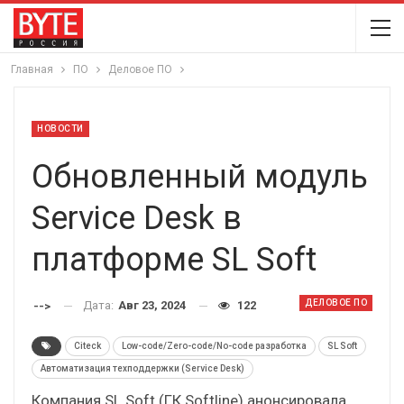
Главная
ПО
Деловое ПО
НОВОСТИ
Обновленный модуль
Service Desk в
платформе SL Soft
ДЕЛОВОЕ ПО
Дата:
Авг 23, 2024
122
-->
Citeck
Low-code/Zero-code/No-code разработка
SL Soft
Автоматизация техподдержки (Service Desk)
Компания SL Soft (ГК Softline) анонсировала