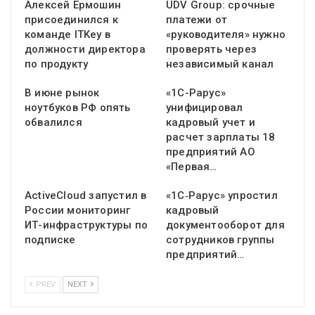
Алексей Ермошин
UDV Group: срочные
присоединился к
платежи от
команде ITKey в
«руководителя» нужно
должности директора
проверять через
по продукту
независимый канал
В июне рынок
«1С-Рарус»
ноутбуков РФ опять
унифицировал
обвалился
кадровый учет и
расчет зарплаты 18
предприятий АО
«Первая…
ActiveCloud запустил в
«1С‑Рарус» упростил
России мониторинг
кадровый
ИТ-инфраструктуры по
документооборот для
подписке
сотрудников группы
предприятий…
PREV
NEXT