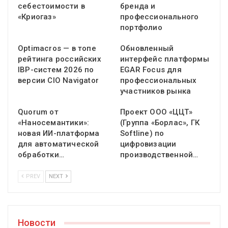
себестоимости в
бренда и
«Криогаз»
профессионального
портфолио
Optimacros — в топе
Обновленный
рейтинга российских
интерфейс платформы
IBP-систем 2026 по
EGAR Focus для
версии CIO Navigator
профессиональных
участников рынка
Quorum от
Проект ООО «ЦЦТ»
«Наносемантики»:
(Группа «Борлас», ГК
новая ИИ-платформа
Softline) по
для автоматической
цифровизации
обработки…
производственной…
PREV
NEXT
Новости