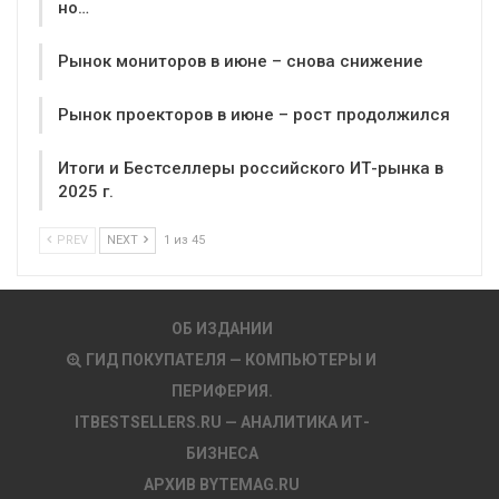
но…
Рынок мониторов в июне – снова снижение
Рынок проекторов в июне – рост продолжился
Итоги и Бестселлеры российского ИТ-рынка в
2025 г.
PREV
NEXT
1 из 45
ОБ ИЗДАНИИ
ГИД ПОКУПАТЕЛЯ — КОМПЬЮТЕРЫ И
ПЕРИФЕРИЯ.
ITBESTSELLERS.RU — АНАЛИТИКА ИТ-
БИЗНЕСА
АРХИВ BYTEMAG.RU