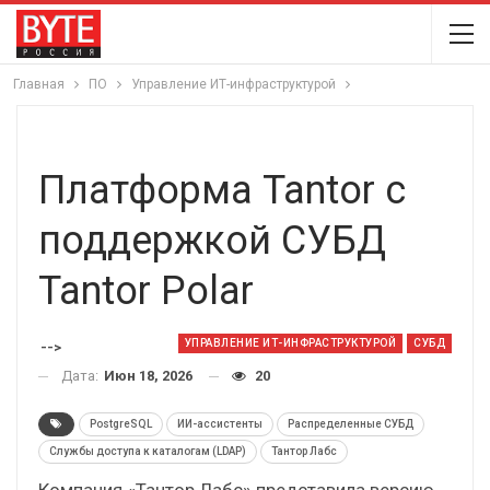
Главная
ПО
Управление ИТ-инфраструктурой
Платформа Tantor с
поддержкой СУБД
Tantor Polar
УПРАВЛЕНИЕ ИТ-ИНФРАСТРУКТУРОЙ
СУБД
-->
Дата:
Июн 18, 2026
20
PostgreSQL
ИИ-ассистенты
Распределенные СУБД
Службы доступа к каталогам (LDAP)
Тантор Лабс
Компания «Тантор Лабс» представила версию