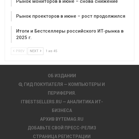
Рынок мониторов в июне – снова снижение
Рынок проекторов в июне – рост продолжился
Итоги и Бестселлеры российского ИТ-рынка в
2025 г.
PREV
NEXT
1 из 45
ОБ ИЗДАНИИ
ГИД ПОКУПАТЕЛЯ — КОМПЬЮТЕРЫ И
ПЕРИФЕРИЯ.
ITBESTSELLERS.RU — АНАЛИТИКА ИТ-
БИЗНЕСА
АРХИВ BYTEMAG.RU
ДОБАВЬТЕ СВОЙ ПРЕСС-РЕЛИЗ
СТРАНИЦА РЕГИСТРАЦИИ