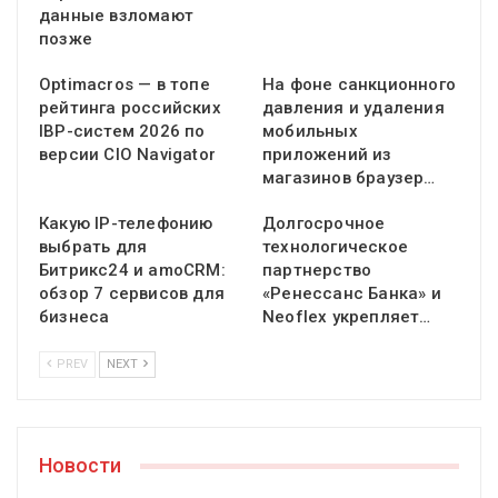
данные взломают
позже
Optimacros — в топе
На фоне санкционного
рейтинга российских
давления и удаления
IBP-систем 2026 по
мобильных
версии CIO Navigator
приложений из
магазинов браузер…
Какую IP-телефонию
Долгосрочное
выбрать для
технологическое
Битрикс24 и amoCRM:
партнерство
обзор 7 сервисов для
«Ренессанс Банка» и
бизнеса
Neoflex укрепляет…
PREV
NEXT
Новости