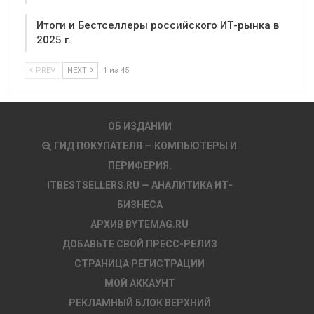
Итоги и Бестселлеры российского ИТ-рынка в
2025 г.
PREV
NEXT
1 из 45
ОБ ИЗДАНИИ
ГИД ПОКУПАТЕЛЯ — КОМПЬЮТЕРЫ И
ПЕРИФЕРИЯ.
ITBESTSELLERS.RU — АНАЛИТИКА ИТ-
БИЗНЕСА
АРХИВ BYTEMAG.RU
ДОБАВЬТЕ СВОЙ ПРЕСС-РЕЛИЗ
СТРАНИЦА РЕГИСТРАЦИИ
МОЙ АККАУНТ
РЕКЛАМНЫЙ БЛОК ВЕРХНИЙ