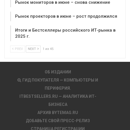
Рынок мониторов в июне – снова снижение
Рынок проекторов в июне – рост продолжился
Итоги и Бестселлеры российского ИТ-рынка в
2025 г.
PREV
NEXT
1 из 45
ОБ ИЗДАНИИ
ГИД ПОКУПАТЕЛЯ — КОМПЬЮТЕРЫ И
ПЕРИФЕРИЯ.
ITBESTSELLERS.RU — АНАЛИТИКА ИТ-
БИЗНЕСА
АРХИВ BYTEMAG.RU
ДОБАВЬТЕ СВОЙ ПРЕСС-РЕЛИЗ
СТРАНИЦА РЕГИСТРАЦИИ