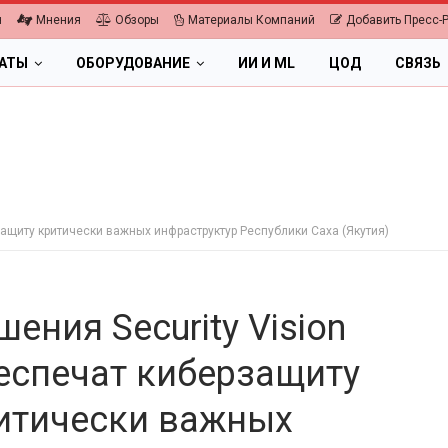
я
Мнения
Обзоры
Материалы Компаний
Добавить Пресс-
ЛАТЫ
ОБОРУДОВАНИЕ
ИИ И ML
ЦОД
СВЯЗЬ
защиту критически важных инфраструктур Республики Саха (Якутия)
шения Security Vision
еспечат киберзащиту
итически важных
ПК, НОУТБУКИ
2026.