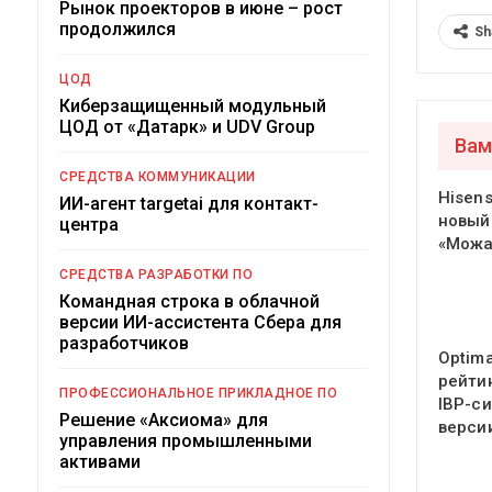
Рынок проекторов в июне – рост
продолжился
Sh
ЦОД
Киберзащищенный модульный
ЦОД от «Датарк» и UDV Group
Вам
СРЕДСТВА КОММУНИКАЦИИ
Hisen
ИИ-агент targetai для контакт-
новый
центра
«Можа
СРЕДСТВА РАЗРАБОТКИ ПО
Командная строка в облачной
версии ИИ-ассистента Сбера для
разработчиков
Optima
рейти
ПРОФЕССИОНАЛЬНОЕ ПРИКЛАДНОЕ ПО
IBP-с
Решение «Аксиома» для
версии
управления промышленными
активами