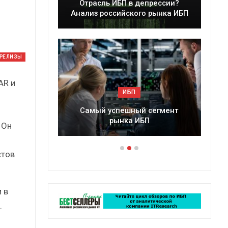
Отрасль ИБП в депрессии?
Краткий статист
нализ российского рынка ИБП
сборник от
-РЕЛИЗЫ
AR и
ИБП
ИБП
Самый успешный сегмент
Подкосят ли глобаль
рынка ИБП
российский рыно
 Он
стов
 в
.