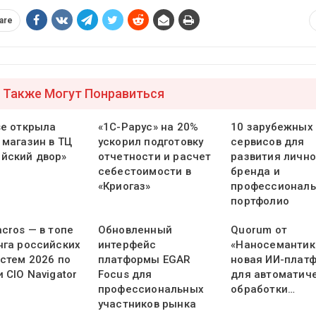
are
 Также Могут Понравиться
se открыла
«1С-Рарус» на 20%
10 зарубежных
 магазин в ТЦ
ускорил подготовку
сервисов для
йский двор»
отчетности и расчет
развития лично
себестоимости в
бренда и
«Криогаз»
профессиональ
портфолио
cros — в топе
Обновленный
Quorum от
нга российских
интерфейс
«Наносемантик
истем 2026 по
платформы EGAR
новая ИИ-плат
 CIO Navigator
Focus для
для автоматич
профессиональных
обработки…
участников рынка