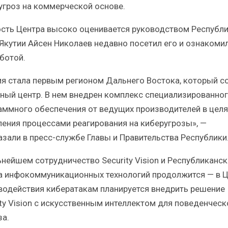
угроз на коммерческой основе.
сть Центра высоко оценивается руководством Республи
 Якутии Айсен Николаев недавно посетил его и ознакомил
ботой.
ия стала первым регионом Дальнего Востока, который с
ный центр. В нем внедрен комплекс специализированно
аммного обеспечения от ведущих производителей в целя
ления процессами реагирования на киберугрозы», —
азали в пресс-службе Главы и Правительства Республики
ьнейшем сотрудничество Security Vision и Республиканс
а инфокоммуникационных технологий продолжится — в 
водействия кибератакам планируется внедрить решение
ity Vision с искусственным интеллектом для поведенческ
за.