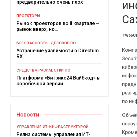
предварительно очень плох
Краткий статистиче
ин
сборник от…
Са
ПРОЕКТОРЫ
Рынок проекторов во II квартале –
рывок вверх, но…
TW6bUR
БЕЗОПАСНОСТЬ
ДЕЛОВОЕ ПО
Компан
Устранение уязвимости в Directum
ИБП
RX
Secur
Подкосят ли глобальны
кибер
СРЕДСТВА РАЗРАБОТКИ ПО
российский рынок 
инфок
Платформа «Битрикс24 Вайбкод» в
коробочной версии
предн
реаги
по ин
Новости
Объек
перву
УПРАВЛЕНИЕ ИТ-ИНФРАСТРУКТУРОЙ
Кроме
Релиз системы управления ИТ-