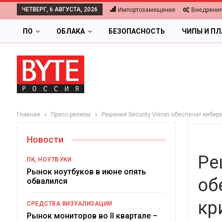
ЧЕТВЕРГ, 6 АВГУСТА, 2026
Импортозамещение
Внедрени
ПО
ОБЛАКА
БЕЗОПАСНОСТЬ
ЧИПЫ И П
Главная
Пресс-релизы
Решения Security Vision обеспечат кибер
Новости
Ре
ПК, НОУТБУКИ
Рынок ноутбуков в июне опять
об
обвалился
ОБЛАКА
кр
СРЕДСТВА ВИЗУАЛИЗАЦИИ
Цифровая экономика 
Рынок мониторов во II квартале –