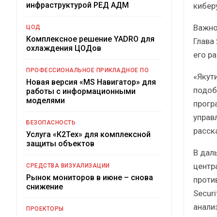
инфраструктурой РЕД АДМ
кибер
Важно
ЦОД
Комплексное решение YADRO для
Глава
охлаждения ЦОДов
его ра
ПРОФЕССИОНАЛЬНОЕ ПРИКЛАДНОЕ ПО
«Якут
Новая версия «MS Навигатор» для
подоб
работы с информационными
моделями
прогр
управ
БЕЗОПАСНОСТЬ
расск
Услуга «К2Тех» для комплексной
защиты объектов
В дал
центр
СРЕДСТВА ВИЗУАЛИЗАЦИИ
Рынок мониторов в июне – снова
проти
снижение
Secur
анали
ПРОЕКТОРЫ