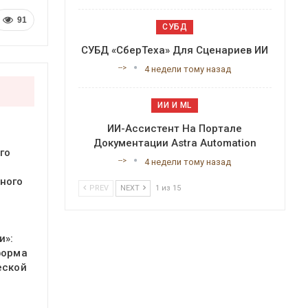
91
СУБД
СУБД «СберТеха» Для Сценариев ИИ
-->
4 недели тому назад
ИИ И ML
ИИ-Ассистент На Портале
Документации Astra Automation
го
-->
4 недели тому назад
ного
PREV
NEXT
1 из 15
и»:
форма
еской