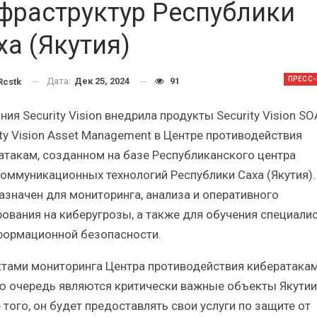
ский
Итоги и Бестселлеры
фраструктур Республики
российского ИТ-рынка в 2025 г.
А
ха (Якутия)
ПРЕСС
Дата:
Дек 25, 2024
91
cstk
ия Security Vision внедрила продукты Security Vision SO
ИБП
ity Vision Asset Management в Центре противодействия
е угрозы
Отрасль ИБП в депрессии?
атакам, созданном на базе Республиканского центра
ИБП?
Часть II.
оммуникационных технологий Республики Саха (Якутия).
азначен для мониторинга, анализа и оперативного
рования на киберугрозы, а также для обучения специали
формационной безопасности.
тами мониторинга Центра противодействия кибератакам
ю очередь являются критически важные объекты Якутии
 того, он будет предоставлять свои услуги по защите от