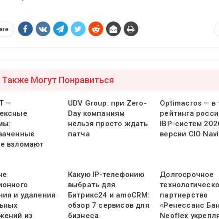
are
 Также Могут Понравиться
Т —
UDV Group: при Zero-
Optimacros — в
ексные
Day компаниям
рейтинга росси
мы:
нельзя просто ждать
IBP-систем 202
ваченные
патча
версии CIO Navi
е взломают
не
Какую IP-телефонию
Долгосрочное
ионного
выбрать для
технологическ
ния и удаления
Битрикс24 и amoCRM:
партнерство
ьных
обзор 7 сервисов для
«Ренессанс Бан
жений из
бизнеса
Neoflex укрепл