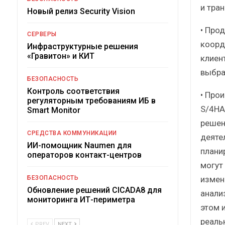
и тра
Новый релиз Security Vision
• Про
СЕРВЕРЫ
коорд
Инфраструктурные решения
«Гравитон» и КИТ
клиен
выбра
БЕЗОПАСНОСТЬ
Контроль соответствия
• Про
регуляторным требованиям ИБ в
S/4HA
Smart Monitor
решен
СРЕДСТВА КОММУНИКАЦИИ
деяте
ИИ-помощник Naumen для
плани
операторов контакт-центров
могут
измен
БЕЗОПАСНОСТЬ
Обновление решений CICADA8 для
анали
мониторинга ИТ-периметра
этом 
реаль
PREV
NEXT