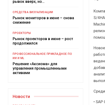
рывок вверх, но…
Компа
СРЕДСТВА ВИЗУАЛИЗАЦИИ
S/4HA
Рынок мониторов в июне – снова
снижение
Machi
релиз
ПРОЕКТОРЫ
помощ
Рынок проекторов в июне – рост
продолжился
Новое
Под
работ
ПРОФЕССИОНАЛЬНОЕ ПРИКЛАДНОЕ ПО
ИИ И ML
веден
Решение «Аксиома» для
добав
управления промышленными
активами
анали
выпол
Среди
Новости
• SAP 