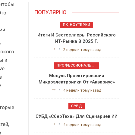
 чтобы
ПОПУЛЯРНО
Это
ПК, НОУТБУКИ
ми.
Итоги И Бестселлеры Российского
ИТ-Рынка В 2025 Г.
е
-->
2 недели тому назад
рокого
ы и
ПРОФЕССИОНАЛЬНОЕ ПРИКЛАДНОЕ ПО
ve
Модуль Проектирования
е
Микроэлектроники От «Аквариус»
м
-->
4 недели тому назад
СУБД
оторые
СУБД «СберТеха» Для Сценариев ИИ
тей,
-->
4 недели тому назад
й