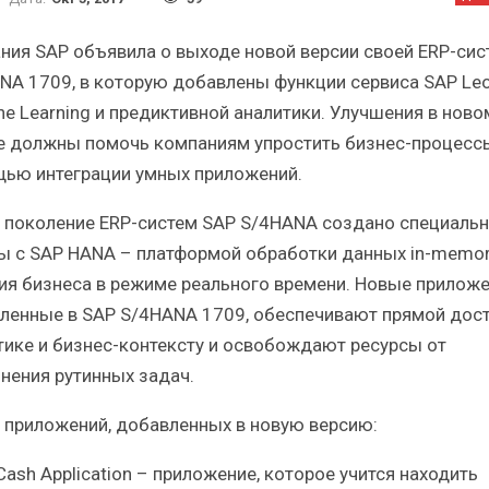
Краткий статистический
Итоги и Бестсел
сборник от…
российского ИТ-рынка 
ния SAP объявила о выходе новой версии своей ERP-си
NA 1709, в которую добавлены функции сервиса SAP Le
ne Learning и предиктивной аналитики. Улучшения в ново
е должны помочь компаниям упростить бизнес-процесс
ью интеграции умных приложений.
ИБП
ИБП
 поколение ERP-систем SAP S/4HANA создано специальн
косят ли глобальные угрозы
Отрасль ИБП в депр
ы с SAP HANA – платформой обработки данных in-memor
российский рынок ИБП?
Часть II.
ия бизнеса в режиме реального времени. Новые приложе
ленные в SAP S/4HANA 1709, обеспечивают прямой дост
тике и бизнес-контексту и освобождают ресурсы от
нения рутинных задач.
 приложений, добавленных в новую версию:
Cash Application – приложение, которое учится находить