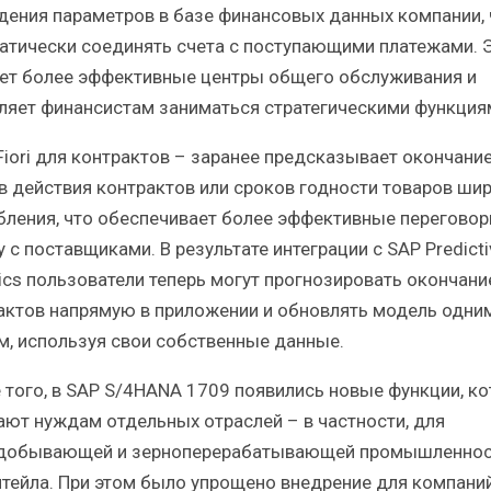
дения параметров в базе финансовых данных компании,
атически соединять счета с поступающими платежами. 
ет более эффективные центры общего обслуживания и
ляет финансистам заниматься стратегическими функция
 Fiori для контрактов – заранее предсказывает окончани
в действия контрактов или сроков годности товаров ши
бления, что обеспечивает более эффективные переговор
 с поставщиками. В результате интеграции с SAP Predicti
tics пользователи теперь могут прогнозировать окончани
актов напрямую в приложении и обновлять модель одни
м, используя свои собственные данные.
 того, в SAP S/4HANA 1709 появились новые функции, к
ают нуждам отдельных отраслей – в частности, для
добывающей и зерноперерабатывающей промышленнос
итейла. При этом было упрощено внедрение для компани