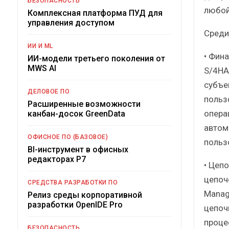
БЕЗОПАСНОСТЬ
любой
Комплексная платформа ПУД для
управления доступом
Среди
ИИ И ML
• Фина
ИИ-модели третьего поколения от
MWS AI
S/4HA
субъе
ДЕЛОВОЕ ПО
польз
Расширенные возможности
опера
канбан-досок GreenData
автом
ОФИСНОЕ ПО (БАЗОВОЕ)
польз
BI-инструмент в офисных
редакторах Р7
• Цеп
цепоч
СРЕДСТВА РАЗРАБОТКИ ПО
Manag
Релиз среды корпоративной
разработки OpenIDE Pro
цепоч
проце
БЕЗОПАСНОСТЬ