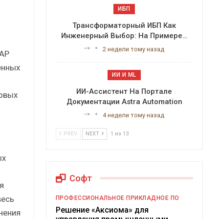
ИБП
Трансформаторный ИБП Как
Инженерный Выбор: На Примере…
-->
2 недели тому назад
SAP
енных
ИИ И ML
ИИ-Ассистент На Портале
овых
Документации Astra Automation
-->
4 недели тому назад
PREV
NEXT
1 из 13
ых
Софт
я
весь
ПРОФЕССИОНАЛЬНОЕ ПРИКЛАДНОЕ ПО
Решение «Аксиома» для
нения