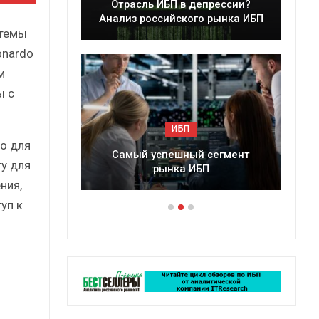
леры
Отрасль ИБП в депрессии?
в 2025 г.
Анализ российского рынка ИБП
стемы
onardo
м
ы с
ИБП
о для
ессии?
Самый успешный сегмент
y для
рынка ИБП
ния,
уп к