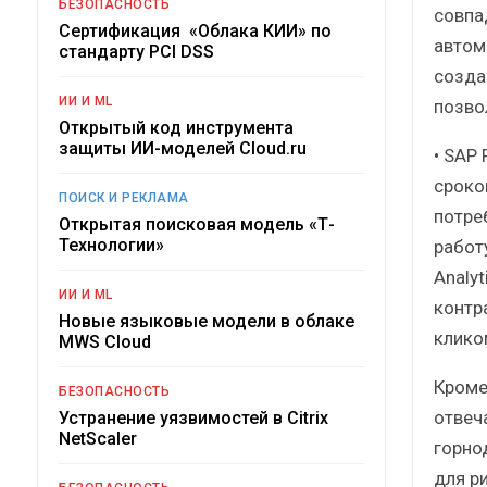
БЕЗОПАСНОСТЬ
совпа
Сертификация «Облака КИИ» по
автом
стандарту PCI DSS
созда
ИИ И ML
позво
Открытый код инструмента
защиты ИИ-моделей Cloud.ru
• SAP
сроко
ПОИСК И РЕКЛАМА
потре
Открытая поисковая модель «Т-
Технологии»
работу
Analy
ИИ И ML
контр
Новые языковые модели в облаке
клико
MWS Cloud
Кроме
БЕЗОПАСНОСТЬ
отвеч
Устранение уязвимостей в Citrix
NetScaler
горно
для р