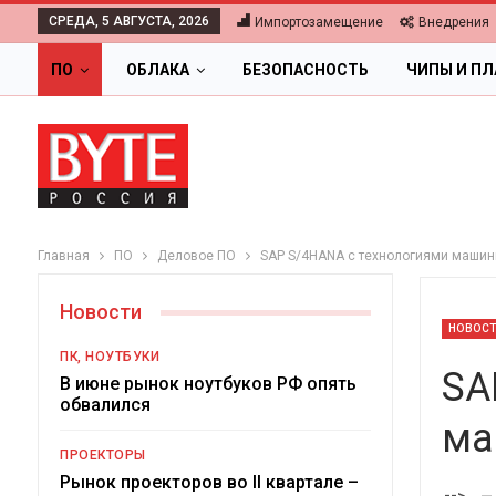
СРЕДА, 5 АВГУСТА, 2026
Импортозамещение
Внедрения
ПО
ОБЛАКА
БЕЗОПАСНОСТЬ
ЧИПЫ И П
Главная
ПО
Деловое ПО
SAP S/4HANA с технологиями машин
Новости
НОВОС
ПК, НОУТБУКИ
SA
В июне рынок ноутбуков РФ опять
обвалился
ма
ПРОЕКТОРЫ
Ц
Рынок проекторов во II квартале –
-->