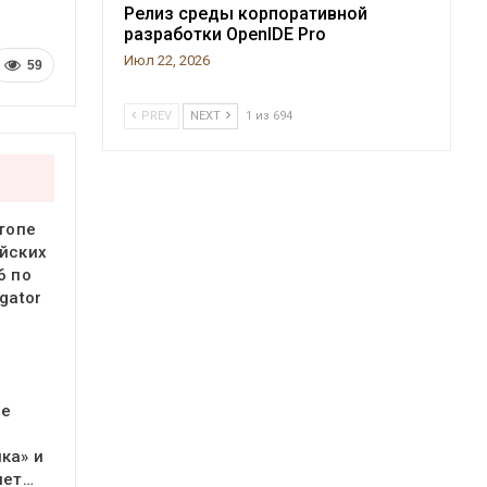
Релиз среды корпоративной
разработки OpenIDE Pro
Июл 22, 2026
59
PREV
NEXT
1 из 694
 топе
йских
6 по
gator
ое
ка» и
яет…