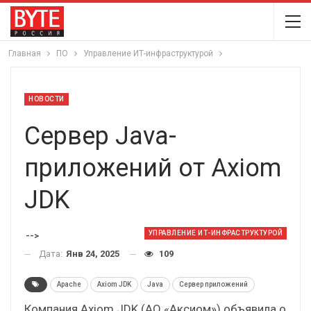
Главная
ПО
Управление ИТ-инфраструктурой
НОВОСТИ
Сервер Java-
приложений от Axiom
JDK
УПРАВЛЕНИЕ ИТ-ИНФРАСТРУКТУРОЙ
-->
Дата:
Янв 24, 2025
109
Apache
Axiom JDK
Java
Сервер приложений
Компания Axiom JDK (АО «Аксиом») объявила о