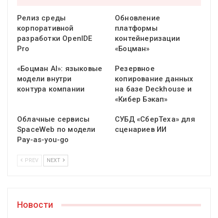
Релиз среды
Обновление
корпоративной
платформы
разработки OpenIDE
контейнеризации
Pro
«Боцман»
«Боцман AI»: языковые
Резервное
модели внутри
копирование данных
контура компании
на базе Deckhouse и
«Кибер Бэкап»
Облачные сервисы
СУБД «СберТеха» для
SpaceWeb по модели
сценариев ИИ
Pay-as-you-go
PREV
NEXT
Новости