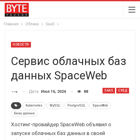
Главная
Облака
SaaS
НОВОСТИ
Сервис облачных баз
данных SpaceWeb
SAAS
СУБД
Дата:
Июл 16, 2024
88
-->
Kubernetes
MySQL
PostgreSQL
SpaceWeb
Базы данных
Хостинг-провайдер SpaceWeb объявил о
запуске облачных баз данных в своей