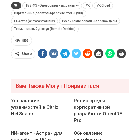
152-ФЗ «О персональных данных»
VK
VK Cloud
Виртуальные десктопы/рабочие столы (VDI)
ГК Астра (Astra/AstraLinux)
Российские облачные провайдеры
Терминальный доступ (Remote Desktop)
400
Share
Вам Также Могут Понравиться
Устранение
Релиз среды
уязвимостей в Citrix
корпоративной
NetScaler
разработки OpenIDE
Pro
ИИ-агент «Астра» для
Обновление
разработки ПО в
платформы