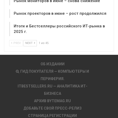
Рынок мониторов в июне – снова снижение
Рынок проекторов в июне – рост продолжился
Итоги и Бестселлеры российского ИТ-рынка в
2025 г.
PREV
NEXT
1 из 45
ОБ ИЗДАНИИ
ГИД ПОКУПАТЕЛЯ — КОМПЬЮТЕРЫ И
ПЕРИФЕРИЯ.
ITBESTSELLERS.RU — АНАЛИТИКА ИТ-
БИЗНЕСА
АРХИВ BYTEMAG.RU
ДОБАВЬТЕ СВОЙ ПРЕСС-РЕЛИЗ
СТРАНИЦА РЕГИСТРАЦИИ