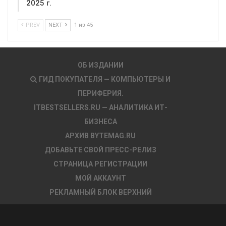
2025 г.
PREV
NEXT
1 из 45
ОБ ИЗДАНИИ
ГИД ПОКУПАТЕЛЯ — КОМПЬЮТЕРЫ И
ПЕРИФЕРИЯ.
ITBESTSELLERS.RU — АНАЛИТИКА ИТ-
БИЗНЕСА
АРХИВ BYTEMAG.RU
ДОБАВЬТЕ СВОЙ ПРЕСС-РЕЛИЗ
СТРАНИЦА РЕГИСТРАЦИИ
МОЙ АККАУНТ
РЕКЛАМНЫЙ БЛОК ВЕРХНИЙ