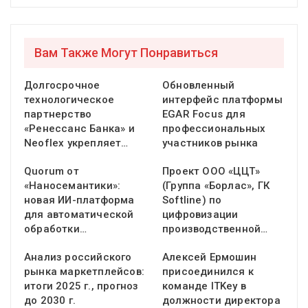
Вам Также Могут Понравиться
Долгосрочное
Обновленный
технологическое
интерфейс платформы
партнерство
EGAR Focus для
«Ренессанс Банка» и
профессиональных
Neoflex укрепляет…
участников рынка
Quorum от
Проект ООО «ЦЦТ»
«Наносемантики»:
(Группа «Борлас», ГК
новая ИИ-платформа
Softline) по
для автоматической
цифровизации
обработки…
производственной…
Анализ российского
Алексей Ермошин
рынка маркетплейсов:
присоединился к
итоги 2025 г., прогноз
команде ITKey в
до 2030 г.
должности директора