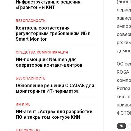
(абон
Инфраструктурные решения
«Гравитон» и КИТ
серве
завис
БЕЗОПАСНОСТЬ
импор
Контроль соответствия
регуляторным требованиям ИБ в
совер
Smart Monitor
режим
демон
СРЕДСТВА КОММУНИКАЦИИ
ИИ-помощник Naumen для
ОС се
операторов контакт-центров
ROSA 
БЕЗОПАСНОСТЬ
компо
Обновление решений CICADA8 для
Репоз
мониторинга ИТ-периметра
тыс. 
привы
ИИ И ML
ИИ-агент «Астра» для разработки
ФСТЭК
ПО в закрытом контуре КИИ
ДЕЛОВОЕ ПО