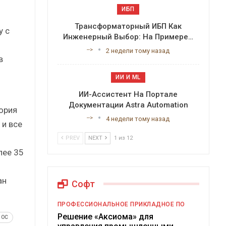
ИБП
Трансформаторный ИБП Как
у с
Инженерный Выбор: На Примере…
и
-->
2 недели тому назад
в
ИИ И ML
ИИ-Ассистент На Портале
Документации Astra Automation
ория
-->
4 недели тому назад
 и все
PREV
NEXT
1 из 12
лее 35
ан
Софт
ПРОФЕССИОНАЛЬНОЕ ПРИКЛАДНОЕ ПО
Решение «Аксиома» для
 ОС