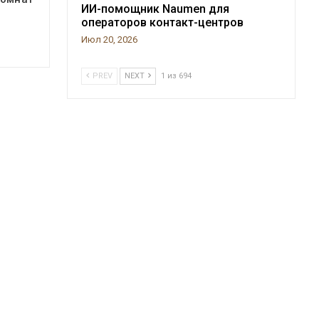
ИИ-помощник Naumen для
операторов контакт-центров
Июл 20, 2026
PREV
NEXT
1 из 694