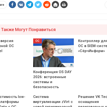
are
 Также Могут Понравиться
 версия
Контроллер дл
ОС
рной ОС
ОС в SIEM-сист
el
«СёрчИнформ»
Конференция OS DAY
2026: встроенные
системы и
безопасность
стимость low-
Система
Решение VK Te
платформы
виртуализации zVirt с
оснащения
Data с ОС
новой гипервизорной
переговорных 