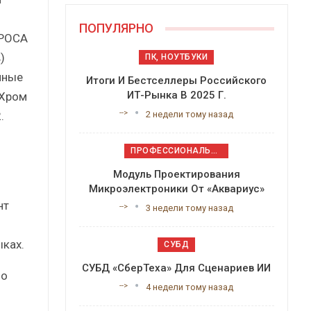
ПОПУЛЯРНО
«РОСА
)
ПК, НОУТБУКИ
нные
Итоги И Бестселлеры Российского
ИТ-Рынка В 2025 Г.
 Хром
-->
.
2 недели тому назад
ПРОФЕССИОНАЛЬНОЕ ПРИКЛАДНОЕ ПО
Модуль Проектирования
Микроэлектроники От «Аквариус»
нт
-->
3 недели тому назад
ыках.
СУБД
СУБД «СберТеха» Для Сценариев ИИ
но
-->
4 недели тому назад