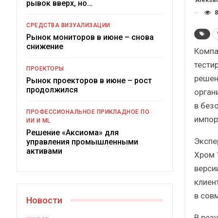
рывок вверх, но…
Краткий статистический
сборник от…
8
СРЕДСТВА ВИЗУАЛИЗАЦИИ
Рынок мониторов в июне – снова
снижение
Компа
тести
ПРОЕКТОРЫ
решен
Рынок проекторов в июне – рост
ИБП
продолжился
орган
в без
Подкосят ли глобальные угрозы
ПРОФЕССИОНАЛЬНОЕ ПРИКЛАДНОЕ ПО
российский рынок ИБП?
импор
ИИ И ML
Решение «Аксиома» для
Экспе
управления промышленными
активами
Хром 
верси
клиент
в сов
Новости
В рез