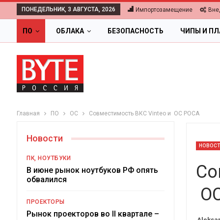
ПОНЕДЕЛЬНИК, 3 АВГУСТА, 2026
Импортозамещение
Вне
ПО
ОБЛАКА
БЕЗОПАСНОСТЬ
ЧИПЫ И П
Главная
ПО
ОС
Совместимость ВКС Vinteo и ОС РОСА
Новости
НОВОС
ПК, НОУТБУКИ
Со
В июне рынок ноутбуков РФ опять
обвалился
ОС
ОБЛАКА
ПРОЕКТОРЫ
Цифровая экономика 2026.
Рынок проекторов во II квартале –
Aleksa