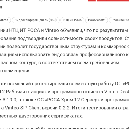
Итоги и Бестселлеры
Отрасль ИБ
российского ИТ-рынка в 2025 г.
Анализ росси
9
Vinteo
Видеоконференцсвязь (ВКС)
НТЦ ИТ РОСА
РОСА "Хром"
Российские
нии НТЦ ИТ РОСА и Vinteo объявили, что по результатам
рования подтвердили совместимость своих продуктов. С
ий позволит государственным структурам и коммерчес
ИБП
изациям использовать видеосвязь профессионального к
опасном контуре, с соответствием всем требованиям
Отрасль ИБП в депрессии?
Самый усп
Часть II.
рын
тозамещения.
рты компаний протестировали совместную работу ОС «
12 Рабочая станция» и программного клиента Vinteo Des
и 3.19.0, а также ОС «РОСА Хром 12 Сервер» и программ
а Vinteo SIP Client версии 0.2.2. Итоги тестирования от
местных двусторонних сертификатах.
ультате испытаний было подтверждено, что программны