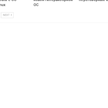
nux
ОС
NEXT