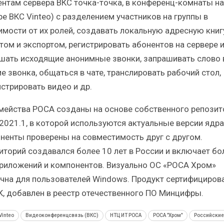
ентам сервера ВКС точка-точка, в конференц-комнаты на
ре ВКС Vinteo) с разделением участников на группы в
имости от их ролей, создавать локальную адресную книг
том и экспортом, регистрировать абонентов на сервере 
шать исходящие анонимные звонки, запрашивать слово 
е звонка, общаться в чате, транслировать рабочий стол,
стрировать видео и др.
мейства РОСА созданы на основе собственного репозит
2021.1, в которой используются актуальные версии ядра
ненты проверены на совместимость друг с другом.
иторий создавался более 10 лет в России и включает бо
приложений и компонентов. Визуально ОС «РОСА Хром»
чна для пользователей Windows. Продукт сертифициров
, добавлен в реестр отечественного ПО Минцифры.
Vinteo
Видеоконференцсвязь (ВКС)
НТЦ ИТ РОСА
РОСА "Хром"
Российские