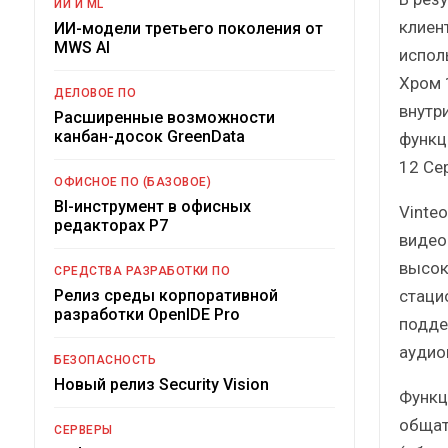
ИИ И ML
клиент
ИИ-модели третьего поколения от
MWS AI
испол
Хром 
ДЕЛОВОЕ ПО
внутр
Расширенные возможности
канбан-досок GreenData
функц
12 Сер
ОФИСНОЕ ПО (БАЗОВОЕ)
BI-инструмент в офисных
Vinte
редакторах Р7
видео
высок
СРЕДСТВА РАЗРАБОТКИ ПО
стаци
Релиз среды корпоративной
разработки OpenIDE Pro
подде
аудио
БЕЗОПАСНОСТЬ
Новый релиз Security Vision
Функц
общат
СЕРВЕРЫ