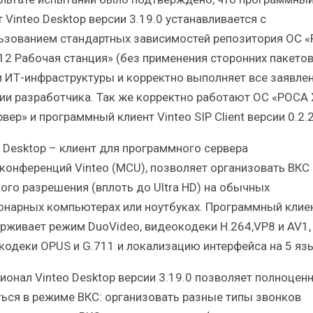
 Vinteo Desktop версии 3.19.0 устанавливается с
ьзованием стандартных зависимостей репозитория ОС 
12 Рабочая станция» (без применения сторонних пакетов
и ИТ-инфраструктуры и корректно выполняет все заявле
ии разработчика. Так же корректно работают ОС «РОСА
вер» и программный клиент Vinteo SIP Client версии 0.2.2
o Desktop – клиент для программного сервера
конференций Vinteo (MCU), позволяет организовать ВКС
ого разрешения (вплоть до Ultra HD) на обычных
онарных компьютерах или ноутбуках. Программный клие
рживает режим DuoVideo, видеокодеки H.264,VP8 и AV1,
кодеки OPUS и G.711 и локализацию интерфейса на 5 яз
ионал Vinteo Desktop версии 3.19.0 позволяет полноцен
ься в режиме ВКС: организовать разные типы звонков