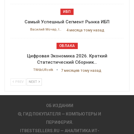
ИБП
Самый Успешный Сегмент Рынка ИБП
Василий Мочар, ITResearch
4 месяца тому назад
ОБЛАКА
Цифровая Экономика 2026. Краткий
Статистический Сборник…
TW6bURcstk
7 месяцев тому назад
PREV
NEXT
ОБ ИЗДАНИИ
ГИД ПОКУПАТЕЛЯ — КОМПЬЮТЕРЫ И
ПЕРИФЕРИЯ.
ITBESTSELLERS.RU — АНАЛИТИКА ИТ-