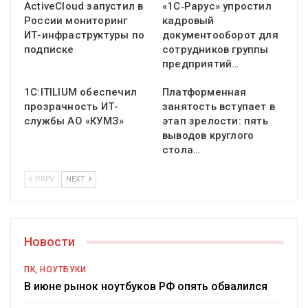
ActiveCloud запустил в
«1С‑Рарус» упростил
России мониторинг
кадровый
ИТ-инфраструктуры по
документооборот для
подписке
сотрудников группы
предприятий…
1С:ITILIUM обеспечил
Платформенная
прозрачность ИТ-
занятость вступает в
службы АО «КУМЗ»
этап зрелости: пять
выводов круглого
стола…
PREV
NEXT
Новости
ПК, НОУТБУКИ
В июне рынок ноутбуков РФ опять обвалился