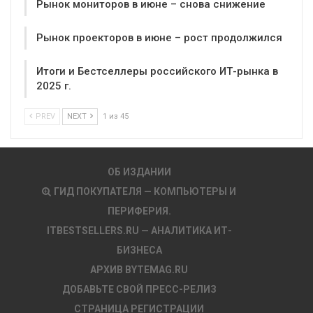
Рынок мониторов в июне – снова снижение
Рынок проекторов в июне – рост продолжился
Итоги и Бестселлеры российского ИТ-рынка в
2025 г.
PREV
NEXT
1 из 45
ОБ ИЗДАНИИ
ГИД ПОКУПАТЕЛЯ — КОМПЬЮТЕРЫ И
ПЕРИФЕРИЯ.
ITBESTSELLERS.RU — АНАЛИТИКА ИТ-
БИЗНЕСА
АРХИВ BYTEMAG.RU
ДОБАВЬТЕ СВОЙ ПРЕСС-РЕЛИЗ
СТРАНИЦА РЕГИСТРАЦИИ