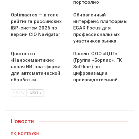
портфолио
Optimacros — в топе
Обновленный
рейтинга российских
интерфейс платформы
IBP-систем 2026 по
EGAR Focus для
версии CIO Navigator
профессиональных
участников рынка
Quorum от
Проект ООО «ЦЦТ»
«Наносемантики»:
(Группа «Борлас», ГК
новая ИИ-платформа
Softline) по
для автоматической
цифровизации
обработки…
производственной…
PREV
NEXT
Новости
ПК, НОУТБУКИ