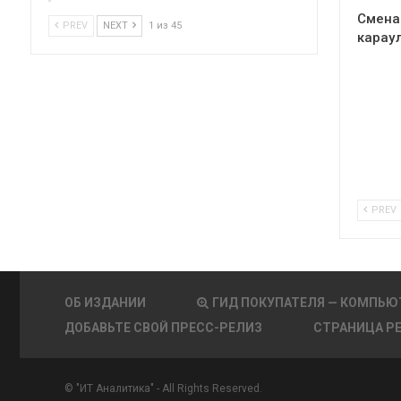
Смена
PREV
NEXT
1 из 45
карау
PREV
ОБ ИЗДАНИИ
ГИД ПОКУПАТЕЛЯ — КОМПЬЮ
ДОБАВЬТЕ СВОЙ ПРЕСС-РЕЛИЗ
СТРАНИЦА Р
© "ИТ Аналитика" - All Rights Reserved.