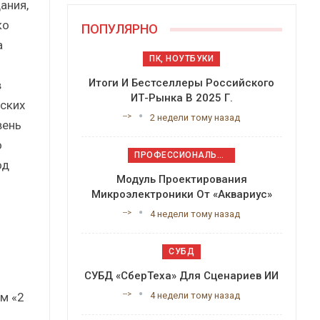
ания,
ко
ПОПУЛЯРНО
а
ПК, НОУТБУКИ
Итоги И Бестселлеры Российского
в
ИТ-Рынка В 2025 Г.
еских
-->
2 недели тому назад
вень
о
ПРОФЕССИОНАЛЬНОЕ ПРИКЛАДНОЕ ПО
од
Модуль Проектирования
Микроэлектроники От «Аквариус»
-->
4 недели тому назад
СУБД
СУБД «СберТеха» Для Сценариев ИИ
-->
м «2
4 недели тому назад