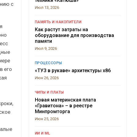
техники «Катюша»
нию с
Июл 13, 2026
ПАМЯТЬ И НАКОПИТЕЛИ
я
Как растут затраты на
оно
оборудование для производства
памяти
есс
Июл 9, 2026
дные
мере
ПРОЦЕССОРЫ
в его
«ТУЗ в рукаве» архитектуры x86
кая
Июн 26, 2026
ЧИПЫ И ПЛАТЫ
Новая материнская плата
роки,
«Гравитона» – в реестре
Минпромторга
ское
Июн 25, 2026
малые
ИИ И ML