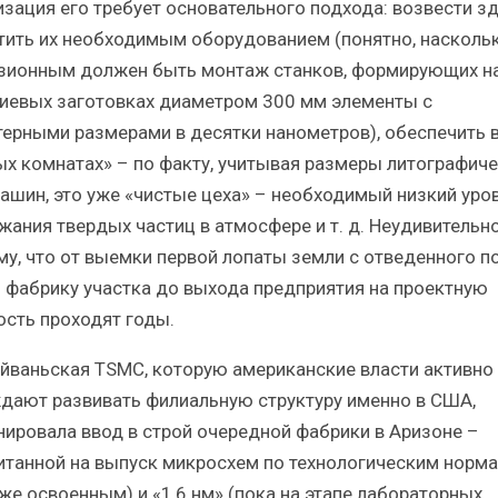
изация его требует основательного подхода: возвести зд
тить их необходимым оборудованием (понятно, насколь
зионным должен быть монтаж станков, формирующих н
иевых заготовках диаметром 300 мм элементы с
терными размерами в десятки нанометров), обеспечить 
ых комнатах» – по факту, учитывая размеры литографич
ашин, это уже «чистые цеха» – необходимый низкий уро
жания твердых частиц в атмосфере и т. д. Неудивительн
му, что от выемки первой лопаты земли с отведенного п
 фабрику участка до выхода предприятия на проектную
сть проходят годы.
айваньская TSMC, которую американские власти активно
дают развивать филиальную структуру именно в США,
нировала ввод в строй очередной фабрики в Аризоне –
итанной на выпуск микросхем по технологическим норма
уже освоенным) и «1,6 нм» (пока на этапе лабораторных