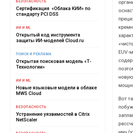
орган
БЕЗОПАСНОСТЬ
Сертификация «Облака КИИ» по
оснас
стандарту PCI DSS
преци
кремн
ИИ И ML
Открытый код инструмента
харак
защиты ИИ-моделей Cloud.ru
«чист
EUV-м
ПОИСК И РЕКЛАМА
содер
Открытая поисковая модель «Т-
Технологии»
поэто
новую
ИИ И ML
мощно
Новые языковые модели в облаке
MWS Cloud
Вот т
побуж
БЕЗОПАСНОСТЬ
Устранение уязвимостей в Citrix
запла
NetScaler
рассч
нм» (