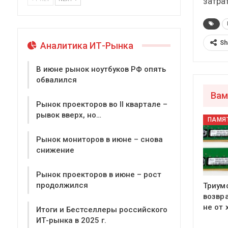
затра
Sh
Аналитика ИТ-Рынка
В июне рынок ноутбуков РФ опять
обвалился
Вам
Рынок проекторов во II квартале –
рывок вверх, но…
Рынок мониторов в июне – снова
снижение
Рынок проекторов в июне – рост
продолжился
Триум
возвр
не от
Итоги и Бестселлеры российского
ИТ-рынка в 2025 г.