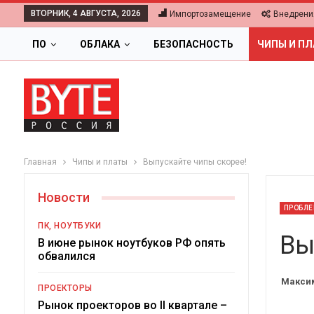
ВТОРНИК, 4 АВГУСТА, 2026
Импортозамещение
Внедрени
ПО
ОБЛАКА
БЕЗОПАСНОСТЬ
ЧИПЫ И П
Главная
Чипы и платы
Выпускайте чипы скорее!
Новости
ПРОБЛЕ
ПК, НОУТБУКИ
Вы
В июне рынок ноутбуков РФ опять
обвалился
ОБЛАКА
Максим
ПРОЕКТОРЫ
Цифровая экономика 2026.
Рынок проекторов во II квартале –