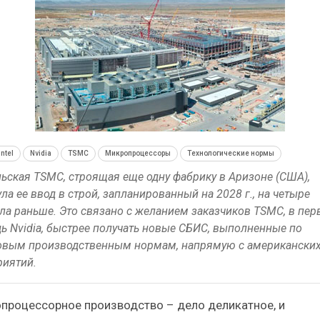
Итоги и Бестселлеры
Отрасль ИБП в депр
сийского ИТ-рынка в 2025 г.
Анализ российского р
ИБП
ИБП
Отрасль ИБП в депрессии?
Самый успешный с
Intel
Nvidia
TSMC
Микропроцессоры
Технологические нормы
Часть II.
рынка ИБП
ьская TSMC, строящая еще одну фабрику в Аризоне (США),
ла ее ввод в строй, запланированный на 2028 г., на четыре
ла раньше. Это связано с желанием заказчиков TSMC, в пер
ь Nvidia, быстрее получать новые СБИС, выполненные по
овым производственным нормам, напрямую с американски
риятий.
процессорное производство – дело деликатное, и