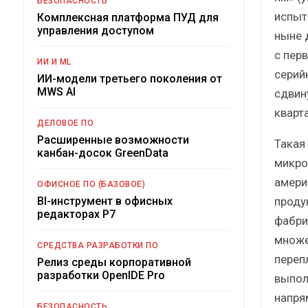
БЕЗОПАСНОСТЬ
испыта
Комплексная платформа ПУД для
управления доступом
ныне 
с перв
ИИ И ML
серий
ИИ-модели третьего поколения от
MWS AI
сдвин
кварта
ДЕЛОВОЕ ПО
Расширенные возможности
Такая
канбан-досок GreenData
микро
амери
ОФИСНОЕ ПО (БАЗОВОЕ)
проду
BI-инструмент в офисных
редакторах Р7
фабри
множе
СРЕДСТВА РАЗРАБОТКИ ПО
переп
Релиз среды корпоративной
разработки OpenIDE Pro
выпол
напря
БЕЗОПАСНОСТЬ