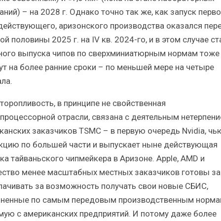
ний) – на 2028 г. Однако точно так же, как запуск перво
действующего, аризонского производства оказался пер
ой половины 2025 г. на IV кв. 2024-го, и в этом случае ст
ного выпуска чипов по сверхминиатюрным нормам тоже
ут на более ранние сроки – по меньшей мере на четыре
ла.
 торопливость, в принципе не свойственная
процессорной отрасли, связана с деятельным нетерпен
канских заказчиков TSMC – в первую очередь Nvidia, чь
кцию по большей части и выпускает ныне действующая
ка тайваньского чипмейкера в Аризоне. Apple, AMD и
ство менее масштабных местных заказчиков готовы з
лачивать за возможность получать свои новые СБИС,
ненные по самым передовым производственным норма
мую с американских предприятий. И потому даже более