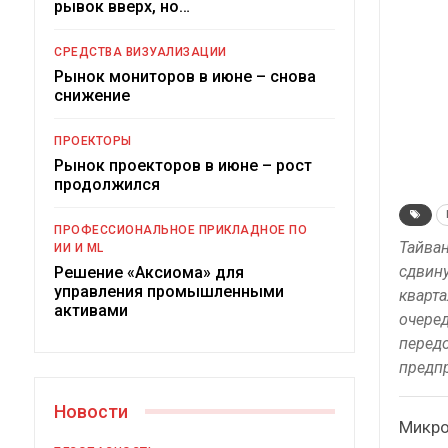
рывок вверх, но…
Краткий статистический
сборник от…
рос
СРЕДСТВА ВИЗУАЛИЗАЦИИ
Рынок мониторов в июне – снова
снижение
ПРОЕКТОРЫ
Рынок проекторов в июне – рост
ИБП
продолжился
Подкосят ли глобальные угрозы
ПРОФЕССИОНАЛЬНОЕ ПРИКЛАДНОЕ ПО
российский рынок ИБП?
Тайван
ИИ И ML
сдвину
Решение «Аксиома» для
управления промышленными
кварта
активами
очеред
перед
предп
Новости
Микро