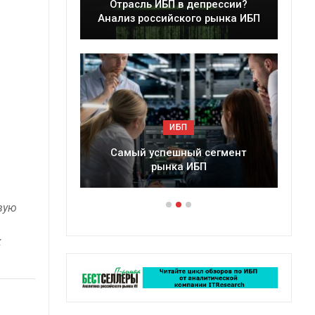
ессии?
Краткий статистический
ынка ИБП
сборник от…
ИБП
егмент
Подкосят ли глобальные угрозы
российский рынок ИБП?
вую
х