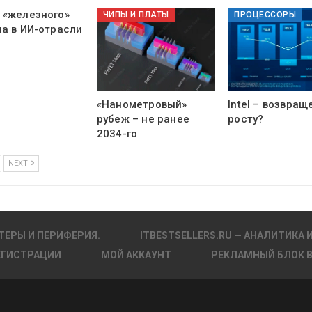
 «железного»
ЧИПЫ И ПЛАТЫ
ПРОЦЕССОРЫ
ла в ИИ-отрасли
«Нанометровый»
Intel – возвращ
рубеж – не ранее
росту?
2034-го
NEXT
ТЕРЫ И ПЕРИФЕРИЯ.
ITBESTSELLERS.RU — АНАЛИТИКА 
ЕГИСТРАЦИИ
МОЙ АККАУНТ
РЕКЛАМНЫЙ БЛОК 