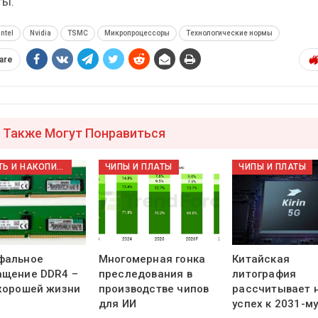
ты.
Intel
Nvidia
TSMC
Микропроцессоры
Технологические нормы
are
 Также Могут Понравиться
ПАМЯТЬ И НАКОПИТЕЛИ
ЧИПЫ И ПЛАТЫ
ЧИПЫ И ПЛАТЫ
фальное
Многомерная гонка
Китайская
ащение DDR4 –
преследования в
литография
 хорошей жизни
производстве чипов
рассчитывает 
для ИИ
успех к 2031-м