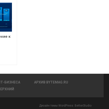
ение к
ИТ-БИЗНЕСА
АРХИВ BYTEMAG.RU
ВЕРХНИЙ
Дизайн темы WordPress:
BetterStudio