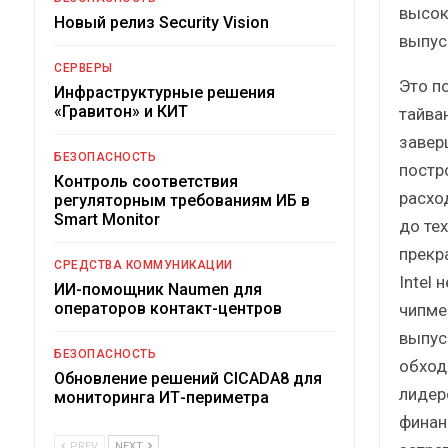
высок
Новый релиз Security Vision
выпус
СЕРВЕРЫ
Это п
Инфраструктурные решения
«Гравитон» и КИТ
тайва
завер
БЕЗОПАСНОСТЬ
постр
Контроль соответствия
расхо
регуляторным требованиям ИБ в
Smart Monitor
до те
прекр
СРЕДСТВА КОММУНИКАЦИИ
Intel 
ИИ-помощник Naumen для
операторов контакт-центров
чипме
выпус
БЕЗОПАСНОСТЬ
обход
Обновление решений CICADA8 для
лидер
мониторинга ИТ-периметра
финан
PREV
NEXT