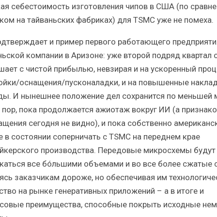
ая себестоимость изготовления чипов в США (по сравне
ком на тайваньских фабриках) для TSMC уже не помеха.
одтверждает и пример первого работающего предприяти
ньской компании в Аризоне: уже второй подряд квартал 
шает с чистой прибылью, невзирая и на ускоренный проц
ойки/оснащения/пусконаладки, и на повышенные накла
ды. И нынешнее положение дел сохранится по меньшей 
х пор, пока продолжается ажиотаж вокруг ИИ (а признако
ащения сегодня не видно), и пока собственно американс
не в состоянии соперничать с TSMC на переднем крае
йкерского производства. Передовые микросхемы будут
каться все бóльшими объемами и во все более сжатые с
ясь заказчикам дороже, но обеспечивая им технологиче
ство на рынке генеративных приложений – а в итоге и
совые преимущества, способные покрыть исходные не