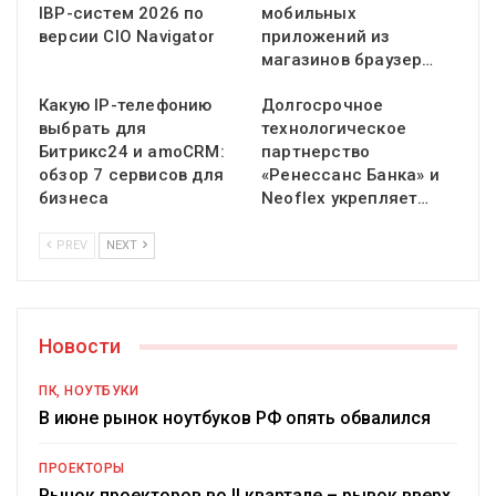
IBP-систем 2026 по
мобильных
версии CIO Navigator
приложений из
магазинов браузер…
Какую IP-телефонию
Долгосрочное
выбрать для
технологическое
Битрикс24 и amoCRM:
партнерство
обзор 7 сервисов для
«Ренессанс Банка» и
бизнеса
Neoflex укрепляет…
PREV
NEXT
Новости
ПК, НОУТБУКИ
В июне рынок ноутбуков РФ опять обвалился
ПРОЕКТОРЫ
Рынок проекторов во II квартале – рывок вверх,