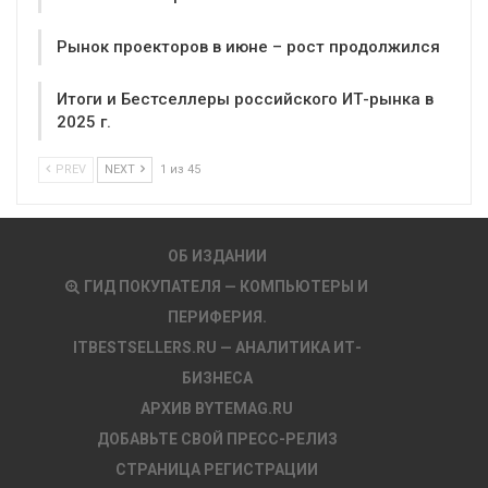
Рынок проекторов в июне – рост продолжился
Итоги и Бестселлеры российского ИТ-рынка в
2025 г.
PREV
NEXT
1 из 45
ОБ ИЗДАНИИ
ГИД ПОКУПАТЕЛЯ — КОМПЬЮТЕРЫ И
ПЕРИФЕРИЯ.
ITBESTSELLERS.RU — АНАЛИТИКА ИТ-
БИЗНЕСА
АРХИВ BYTEMAG.RU
ДОБАВЬТЕ СВОЙ ПРЕСС-РЕЛИЗ
СТРАНИЦА РЕГИСТРАЦИИ