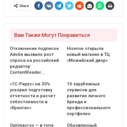
Share
Вам Также Могут Понравиться
Отключение подписок
Hisense открыла
Adobe вызвало рост
новый магазин в ТЦ
спроса на российский
«Можайский двор»
редактор
ContentReader…
«1С-Рарус» на 20%
10 зарубежных
ускорил подготовку
сервисов для
отчетности и расчет
развития личного
себестоимости в
бренда и
«Криогаз»
профессионального
портфолио
Optimacros — в топе
Обновленный