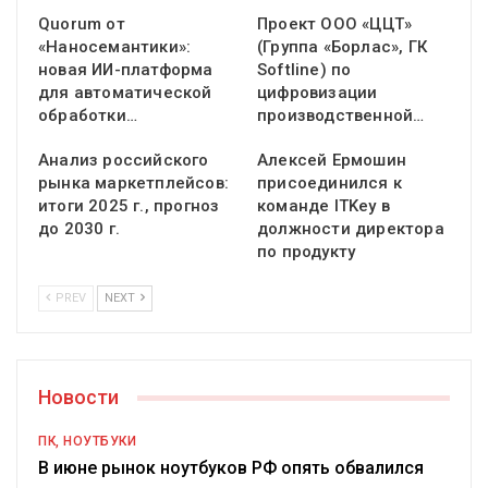
Quorum от
Проект ООО «ЦЦТ»
«Наносемантики»:
(Группа «Борлас», ГК
новая ИИ-платформа
Softline) по
для автоматической
цифровизации
обработки…
производственной…
Анализ российского
Алексей Ермошин
рынка маркетплейсов:
присоединился к
итоги 2025 г., прогноз
команде ITKey в
до 2030 г.
должности директора
по продукту
PREV
NEXT
Новости
ПК, НОУТБУКИ
В июне рынок ноутбуков РФ опять обвалился