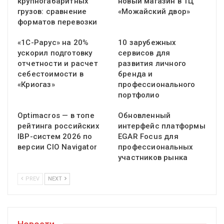
крупногабаритных
новый магазин в ТЦ
грузов: сравнение
«Можайский двор»
форматов перевозки
«1С-Рарус» на 20%
10 зарубежных
ускорил подготовку
сервисов для
отчетности и расчет
развития личного
себестоимости в
бренда и
«Криогаз»
профессионального
портфолио
Optimacros — в топе
Обновленный
рейтинга российских
интерфейс платформы
IBP-систем 2026 по
EGAR Focus для
версии CIO Navigator
профессиональных
участников рынка
PREV
NEXT