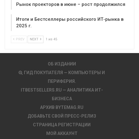
Рынок проекторов в июне – рост продолжился
Итоги и Бестселлеры российского ИТ-рынка в
2025 г.
PREV
NEXT
1 из 45
ОБ ИЗДАНИИ
ГИД ПОКУПАТЕЛЯ — КОМПЬЮТЕРЫ И
ПЕРИФЕРИЯ.
ITBESTSELLERS.RU — АНАЛИТИКА ИТ-
БИЗНЕСА
АРХИВ BYTEMAG.RU
ДОБАВЬТЕ СВОЙ ПРЕСС-РЕЛИЗ
СТРАНИЦА РЕГИСТРАЦИИ
МОЙ АККАУНТ