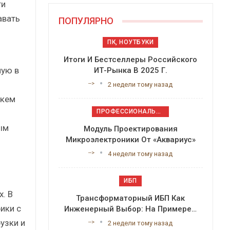
ти
авать
ПОПУЛЯРНО
ПК, НОУТБУКИ
Итоги И Бестселлеры Российского
мую в
ИТ-Рынка В 2025 Г.
-->
2 недели тому назад
 кем
ПРОФЕССИОНАЛЬНОЕ ПРИКЛАДНОЕ ПО
ым
Модуль Проектирования
Микроэлектроники От «Аквариус»
-->
4 недели тому назад
ИБП
x. В
Трансформаторный ИБП Как
ики с
Инженерный Выбор: На Примере…
узки и
-->
2 недели тому назад