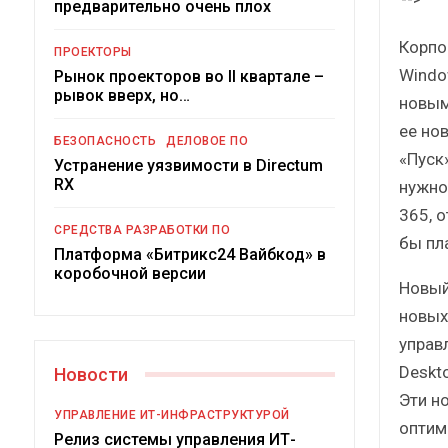
предварительно очень плох
Крат
Корпор
ПРОЕКТОРЫ
Windo
Рынок проекторов во II квартале –
рывок вверх, но…
новым
ее но
БЕЗОПАСНОСТЬ
ДЕЛОВОЕ ПО
«Пуск
Устранение уязвимости в Directum
RX
нужно
365, 
Подкося
СРЕДСТВА РАЗРАБОТКИ ПО
рос
бы пл
Платформа «Битрикс24 Вайбкод» в
коробочной версии
Новый
новых
управ
Deskt
Новости
Эти н
УПРАВЛЕНИЕ ИТ-ИНФРАСТРУКТУРОЙ
оптим
Релиз системы управления ИТ-