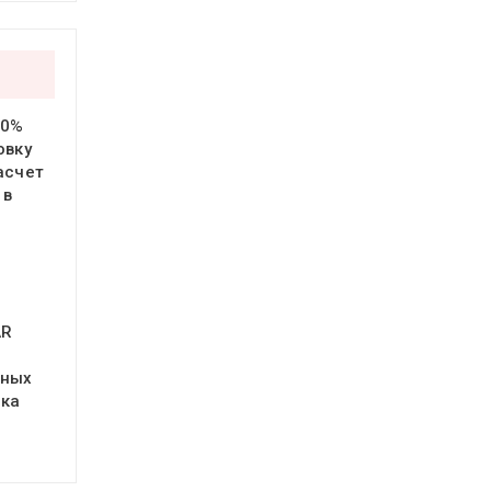
20%
овку
асчет
 в
AR
ьных
нка