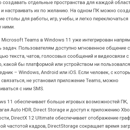
 создавать отдельные пространства для каждой облас
 и настраивать их по желанию. На одном ПК можно созд
ие столы для работы, игр, учебы, и легко переключаться
 ними.
з Microsoft Teams в Windows 11 уже интегрирован напря
ь задач. Пользователям доступно мгновенное общение с
ью текста, чатов, голосовых сообщений и видеосвязи с
о, какой бы платформой или устройством ни пользовался
едник – Windows, Android или iOS. Если человек, с котор
 связаться, не установил приложение Teams, можно
иваться с ним SMS.
ws 11 обеспечивает больше игровых возможностей ПК,
гая Auto HDR, Direct Storage и доступ к приложению Xbo
ости, DirectX 12 Ultimate обеспечивает отображение граф
ой частотой кадров, DirectStorage сокращает время загр