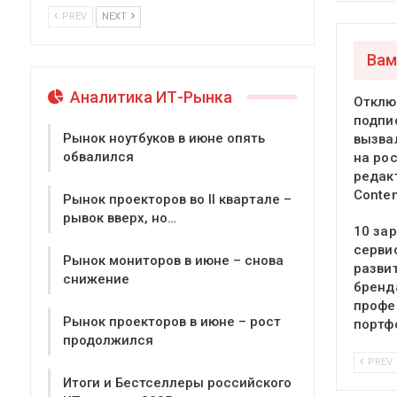
PREV
NEXT
Вам
Аналитика ИТ-Рынка
Отклю
подпи
Рынок ноутбуков в июне опять
вызва
обвалился
на ро
редак
Conte
Рынок проекторов во II квартале –
рывок вверх, но…
10 за
серви
Рынок мониторов в июне – снова
разви
снижение
бренд
профе
Рынок проекторов в июне – рост
портф
продолжился
PREV
Итоги и Бестселлеры российского