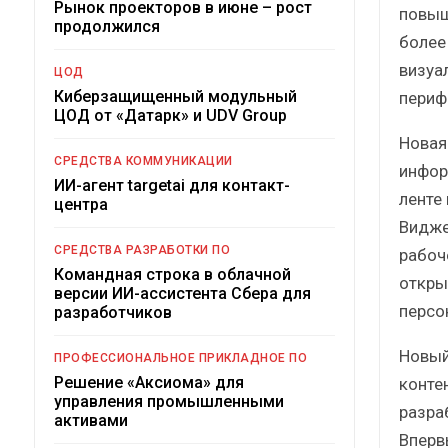
Рынок проекторов в июне – рост
повыш
продолжился
более
визуа
ЦОД
Киберзащищенный модульный
периф
ЦОД от «Датарк» и UDV Group
Новая
СРЕДСТВА КОММУНИКАЦИИ
инфор
ИИ-агент targetai для контакт-
ленте
центра
Видже
СРЕДСТВА РАЗРАБОТКИ ПО
рабоч
Командная строка в облачной
откры
версии ИИ-ассистента Сбера для
персо
разработчиков
Новый
ПРОФЕССИОНАЛЬНОЕ ПРИКЛАДНОЕ ПО
Решение «Аксиома» для
конте
управления промышленными
разра
активами
Вперв