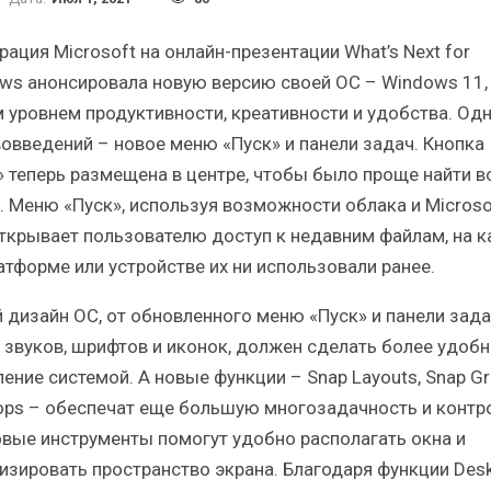
кий статистический
Итоги и Бестселлеры
сборник от…
российского ИТ-рынка в 202
ация Microsoft на онлайн-презентации What’s Next for
ws анонсировала новую версию своей ОС – Windows 11,
 уровнем продуктивности, креативности и удобства. Одн
вовведений – новое меню «Пуск» и панели задач. Кнопка
» теперь размещена в центре, чтобы было проще найти вс
ИБП
ИБП
. Меню «Пуск», используя возможности облака и Microso
открывает пользователю доступ к недавним файлам, на к
т ли глобальные угрозы
Отрасль ИБП в депресси
сийский рынок ИБП?
Часть II.
атформе или устройстве их ни использовали ранее.
 дизайн ОС, от обновленного меню «Пуск» и панели зада
 звуков, шрифтов и иконок, должен сделать более удоб
ление системой. А новые функции – Snap Layouts, Snap Gr
ops – обеспечат еще большую многозадачность и контр
овые инструменты помогут удобно располагать окна и
изировать пространство экрана. Благодаря функции Des