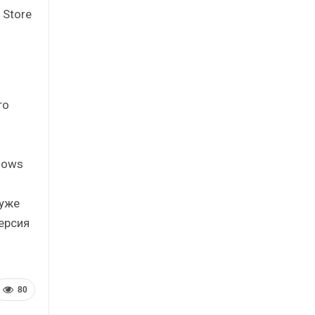
 Store
го
dows
 уже
ерсия
80