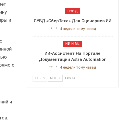
ает
ину
СУБД
ары и
СУБД «СберТеха» Для Сценариев ИИ
-->
4 недели тому назад
ю
ИИ И ML
анной
ИИ-Ассистент На Портале
щью
Документации Astra Automation
рямо с
-->
4 недели тому назад
PREV
NEXT
1 из 14
ний и
тов.