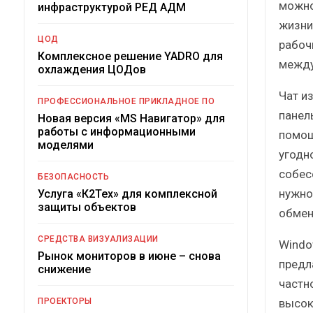
можно
инфраструктурой РЕД АДМ
жизни
ЦОД
рабоч
Комплексное решение YADRO для
между
охлаждения ЦОДов
Чат и
ПРОФЕССИОНАЛЬНОЕ ПРИКЛАДНОЕ ПО
панел
Новая версия «MS Навигатор» для
работы с информационными
помощ
моделями
угодн
собес
БЕЗОПАСНОСТЬ
нужно
Услуга «К2Тех» для комплексной
защиты объектов
обмен
СРЕДСТВА ВИЗУАЛИЗАЦИИ
Windo
Рынок мониторов в июне – снова
предла
снижение
частн
высок
ПРОЕКТОРЫ