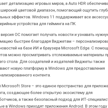
ает детализацию игровых миров, а Auto HDR обеспечив
 широкий цветовой диапазон, помогающий ощутить глуб
льных эффектов. Windows 11 поддерживает все аксессу
ерийные устройства для гейминга на ПК.
 версия ОС помогает получать новости и узнавать нужну
мацию быстрее благодаря Виджетам – персонализиров
 новостей на базе ИИ и браузера Microsoft Edge. С помо
тов можно просматривать отслеживаемые материалы п
его стола. Для создателей и издателей Виджеты также
вают новую платформу в Windows для предоставления
нализированного контента.
 Microsoft Store – это единое пространство для приложе
нта, создающее более открытую экосистему для
ботчиков, а также безопасный подход для ИТ-специалис
ые в Windows приходят приложения Android. В этом году