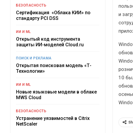
польз
БЕЗОПАСНОСТЬ
Сертификация «Облака КИИ» по
и заг
стандарту PCI DSS
сотру
прилож
ИИ И ML
Открытый код инструмента
Windo
защиты ИИ-моделей Cloud.ru
обнов
ПОИСК И РЕКЛАМА
Windo
Открытая поисковая модель «Т-
розни
Технологии»
10 бы
ИИ И ML
обнов
Новые языковые модели в облаке
осень
MWS Cloud
Windo
БЕЗОПАСНОСТЬ
Устранение уязвимостей в Citrix
Sh
NetScaler