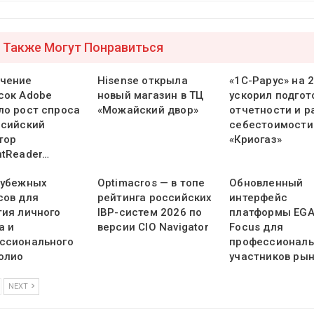
 Также Могут Понравиться
чение
Hisense открыла
«1С-Рарус» на 
сок Adobe
новый магазин в ТЦ
ускорил подгот
ло рост спроса
«Можайский двор»
отчетности и р
ссийский
себестоимости
тор
«Криогаз»
ntReader…
рубежных
Optimacros — в топе
Обновленный
сов для
рейтинга российских
интерфейс
тия личного
IBP-систем 2026 по
платформы EG
а и
версии CIO Navigator
Focus для
ссионального
профессионал
олио
участников ры
NEXT