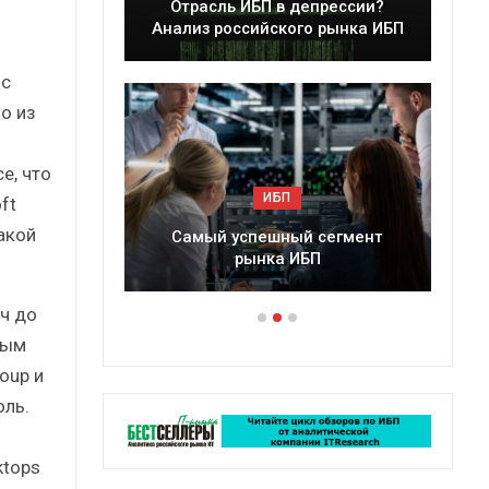
Отрасль ИБП в депрессии?
К
5 г.
Анализ российского рынка ИБП
 с
о из
е, что
ИБП
ft
акой
и?
Самый успешный сегмент
Подко
рынка ИБП
р
ч до
ным
oup и
оль.
ktops